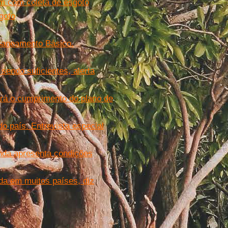
am com coleta de esgoto
goto
Saneamento Básico.
endo suficientes, alerta
rá o cumprimento do plano de
o país. Entrevista especial
nda apresenta condições
da em muitos países, diz