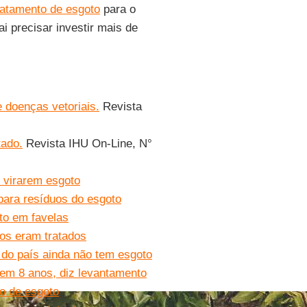
ratamento de esgoto
para o
i precisar investir mais de
 doenças vetoriais.
Revista
tado.
Revista IHU On-Line, N°
 virarem esgoto
 para resíduos do esgoto
to em favelas
os eram tratados
do país ainda não tem esgoto
em 8 anos, diz levantamento
to de esgoto