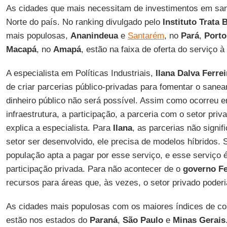
As cidades que mais necessitam de investimentos em sa
Norte do país. No ranking divulgado pelo
Instituto Trata B
mais populosas,
Ananindeua
e
Santarém
, no
Pará
,
Porto
Macapá
, no
Amapá
, estão na faixa de oferta do serviço 
A especialista em Políticas Industriais,
Ilana Dalva Ferrei
de criar parcerias público-privadas para fomentar o sane
dinheiro público não será possível. Assim como ocorreu e
infraestrutura, a participação, a parceria com o setor priv
explica a especialista. Para
Ilana
, as parcerias não signif
setor ser desenvolvido, ele precisa de modelos híbridos.
população apta a pagar por esse serviço, e esse serviço é
participação privada. Para não acontecer de o
governo Fe
recursos para áreas que, às vezes, o setor privado poderi
As cidades mais populosas com os maiores índices de c
estão nos estados do
Paraná
,
São Paulo
e
Minas Gerais