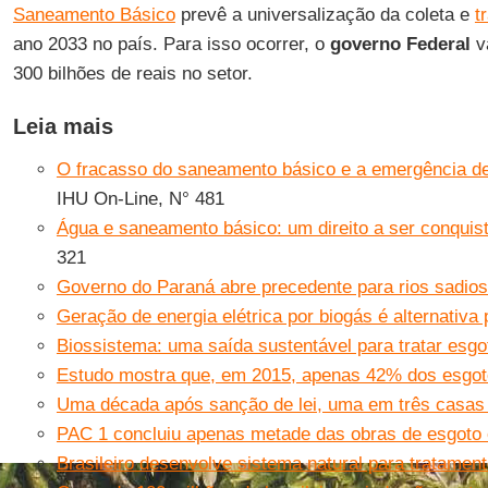
Saneamento Básico
prevê a universalização da coleta e
t
ano 2033 no país. Para isso ocorrer, o
governo Federal
va
300 bilhões de reais no setor.
Leia mais
O fracasso do saneamento básico e a emergência de
IHU On-Line, N° 481
Água e saneamento básico: um direito a ser conquis
321
Governo do Paraná abre precedente para rios sadios
Geração de energia elétrica por biogás é alternativa
Biossistema: uma saída sustentável para tratar esgo
Estudo mostra que, em 2015, apenas 42% dos esgot
Uma década após sanção de lei, uma em três casas 
PAC 1 concluiu apenas metade das obras de esgoto 
Brasileiro desenvolve sistema natural para tratamen