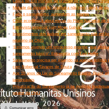
Cerca de 100 milhões de brasileiros ainda não cont
Metade da população brasileira não tem coleta de es
Falta o saneamento, aumentam as mortes
Crise econômica afeta metas do Plano Nacional de 
Entrevista especial com Alceu Galvão
Investimentos dos países em saneamento não estão s
relatório da OMS
‘Estamos vivendo um retrocesso enorme, que atrasa
saneamento básico’. Entrevista com Leo Heller
Saneamento precisa ser inserido na agenda política d
com Roberval Tavares de Souza
Aos 10 anos da Lei do Saneamento Básico, Brasil ai
lamentáveis
Privatização do Saneamento já se mostrou inadequa
relator da ONU
⚠️
Comunicar erro