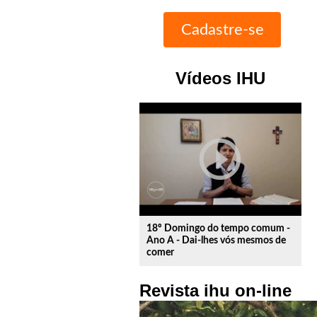
Vídeos IHU
play_circle_outline
18º Domingo do tempo comum -
Ano A - Dai-lhes vós mesmos de
comer
Revista ihu on-line