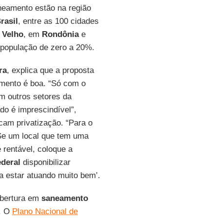
neamento estão na região
rasil
, entre as 100 cidades
 Velho
, em
Rondônia
e
à população de zero a 20%.
ra
, explica que a proposta
amento é boa. “Só com o
m outros setores da
ado é imprescindível”,
icam privatização. “Para o
 Se um local que tem uma
 rentável, coloque a
deral
disponibilizar
a estar atuando muito bem’.
obertura em
saneamento
. O
Plano Nacional de