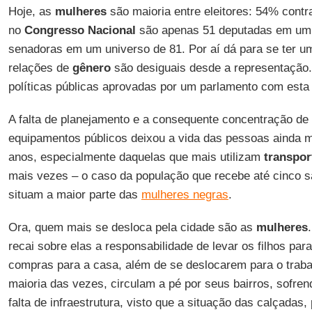
Hoje, as
mulheres
são maioria entre eleitores: 54% cont
no
Congresso Nacional
são apenas 51 deputadas em um 
senadoras em um universo de 81. Por aí dá para se ter u
relações de
gênero
são desiguais desde a representação.
políticas públicas aprovadas por um parlamento com est
A falta de planejamento e a consequente concentração de 
equipamentos públicos deixou a vida das pessoas ainda ma
anos, especialmente daquelas que mais utilizam
transpor
mais vezes – o caso da população que recebe até cinco s
situam a maior parte das
mulheres negras
.
Ora, quem mais se desloca pela cidade são as
mulheres
recai sobre elas a responsabilidade de levar os filhos par
compras para a casa, além de se deslocarem para o traba
maioria das vezes, circulam a pé por seus bairros, sofre
falta de infraestrutura, visto que a situação das calçadas,