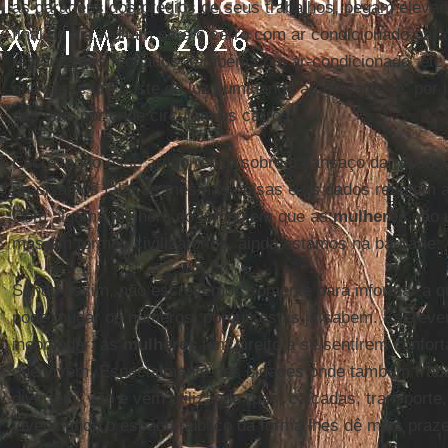
as garagens dos prédios de seus trabalhos, pegam elevad
final do dia, voltam para o carro com ar condicionado par
restaurantes fechados, também com ar-condicionado, etc
que serve um poste de luz iluminando as calçadas e, por i
das vias por onde circulam os carros.
Escrevendo esse artigo reflito sobre o cansaço da repeti
precisamos falar as mesmas coisas e os dados reflete
Com alguma melhora do tempo em que as
mulheres
não v
mas em termos civilizatórios, ainda estamos na barbárie.
Sendo assim, não escrevemos somente para informar a qu
pode mudar os números, porque estas já sabem. Escreve
incomodar: as
mulheres
têm direito a se sentirem confor
que vivem! Especialmente nas cidades onde também trab
divertem, vão e vêm utilizando ruas, calçadas, transport
vivenciando o espaço público da forma lhes dê mais praze