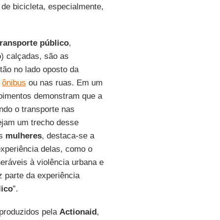
u de bicicleta, especialmente,
transporte público
,
) calçadas, são as
stão no lado oposto da
s
ônibus
ou nas ruas. Em um
poimentos demonstram que a
ndo o transporte nas
ejam um trecho desse
as
mulheres
, destaca-se a
experiência delas, como o
eráveis à violência urbana e
az parte da experiência
lico
”.
s produzidos pela
Actionaid
,