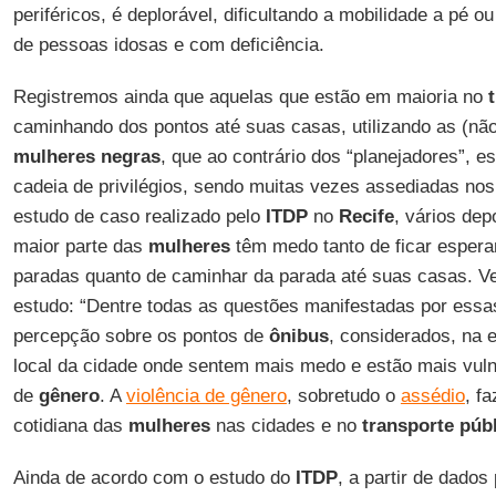
periféricos, é deplorável, dificultando a mobilidade a pé o
de pessoas idosas e com deficiência.
Registremos ainda que aquelas que estão em maioria no
caminhando dos pontos até suas casas, utilizando as (não
mulheres negras
, que ao contrário dos “planejadores”, e
cadeia de privilégios, sendo muitas vezes assediadas no
estudo de caso realizado pelo
ITDP
no
Recife
, vários de
maior parte das
mulheres
têm medo tanto de ficar espera
paradas quanto de caminhar da parada até suas casas. V
estudo: “Dentre todas as questões manifestadas por ess
percepção sobre os pontos de
ônibus
, considerados, na 
local da cidade onde sentem mais medo e estão mais vuln
de
gênero
. A
violência de gênero
, sobretudo o
assédio
, f
cotidiana das
mulheres
nas cidades e no
transporte púb
Ainda de acordo com o estudo do
ITDP
, a partir de dado