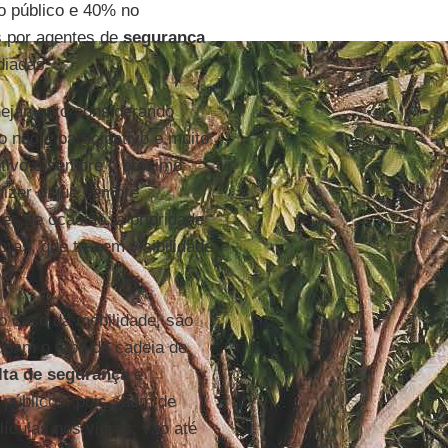
 público e 40% no
s por agentes de
segurança
diadas.
anejamento considerando
o não é participativo e muito
etivo é sempre o próximo
dizer o que sempre
es de ocasião, a prioridade
ras, que trazem visibilidade
o caso da mobilidade, são
cupam o topo da cadeia de
lta de segurança
e
 públicos, pois saem de
ículas nos vidros, vão até