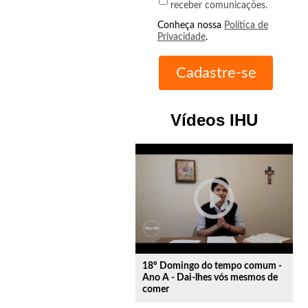
receber comunicações.
Conheça nossa
Política de
Privacidade
.
Vídeos IHU
play_circle_outline
18º Domingo do tempo comum -
Ano A - Dai-lhes vós mesmos de
comer