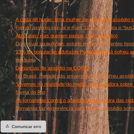
Leia mais
A cada 48 horas, uma mulher se queixa de assédio s
Fim do assédio sexual e mais 10 pontos para o “bus
Abre alas, elas querem passar (sem assédio)
Do sexual ao bullying, estudo mapeia diferentes tipo
13% da população adulta de Porto Alegre já sofreu a
pesquisa
Denúncias de assédio na COP23
No Brasil, metade das universitárias já sofreu asséd
'Vivemos na realidade do medo', diz moradora sobre
favela do Rio
As jornalistas contra o assédio dentro e fora das re
Jornalista faz experiência para mostrar assédio sof
⚠️
Comunicar erro