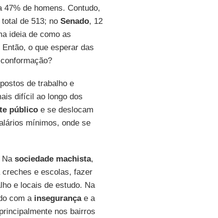
ra 47% de homens. Contudo,
total de 513; no
Senado
, 12
ma ideia de como as
 Então, o que esperar das
a conformação?
postos de trabalho e
is difícil ao longo dos
te público
e se deslocam
alários mínimos, onde se
. Na
sociedade machista
,
a creches e escolas, fazer
lho e locais de estudo. Na
ndo com a
insegurança
e a
 principalmente nos bairros