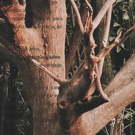
ores até suas salas e, no
a se deslocarem até
. Não entendem sequer para
sso, priorizam a iluminação
ção. Todos os anos
m as mesmas
desigualdades
.
otavam para cá, é verdade,
em é de direito, ou a quem
mos também para gritar e
táveis e seguras no lugar em
alham, estudam, se
e, cruzando com pessoas,
r.