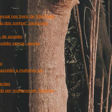
exual nos trens de São Paulo
ão dos sonhos” paulistano
s de assédio
ssédio sexual, aponta
io
 assédio a mulheres em
dações
rido por mulheres em Teresina