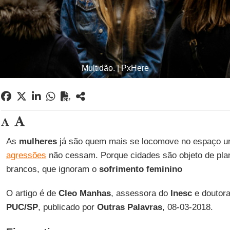
Multidão. | PxHere
As
mulheres
já são quem mais se locomove no espaço 
agressões
não cessam. Porque cidades são objeto de pl
brancos, que ignoram o
sofrimento feminino
O artigo é de
Cleo Manhas
, assessora do
Inesc
e doutor
PUC/SP
, publicado por
Outras Palavras
, 08-03-2018.