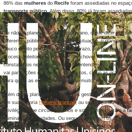
86% das
mulheres
do
Recife
foram assediadas no espaço
transporte público
. Além disso, 80% já foram assediada
pública
, que deveriam garantir que elas não fossem asse
Se não há planejamento metropolitano, o que dizer de pl
diferentes públicos? Para piorar a situação, o planejament
pouco é feito pensando em longo prazo, até porque, o obj
processo eleitoral. E agora vamos chover no molhado ao 
constatamos nestes períodos: no entendimento dos gestor
vai para ações que geram mais votos, como as grandes ob
para quem as executa e ainda são muito “rentáveis”.
Além de os planejadores serem os gestores de ocasião, n
em sua maioria
homens brancos
, ou seja, aqueles que o
privilégios, que circulam menos e sofrem menos com a
fa
iluminação das cidades. Ou sequer vivenciam os espaços
suas casas e entram em carros com ar-condicionado e pel