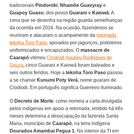
tradicionais
Pindoroki
,
Nhamõe Guavyray
e
Guapoy Guasu
, dos povos
Guarani
e
Kaiowá
. A
cena que se desenha na região guarda semelhanças
da ocorrida em 2016. Na ocasião, fazendeiros se
reuniram e atacaram o acampamento da
retomada
tekoha Toro Paso
, apoiados por jagunços, pistoleiros
uniformizados e encapuzados. O
massacre de
Caarapó
vitimou
Clodiodi Aquileu Rodrigues de
Souza
, cinco Guarani e Kaiowá foram baleados e
seis outros feridos. Hoje a
tekoha Toro Paso
passou
a se chamar
Kunumi Poty Verá
, nome guarani de
Clodiodi. Em português significa Guerreiro Iluminado.
O
Decreto de Morte
, como nomeia a carta divulgada
pelos indígenas em apoio a retomada, emitido há três
meses determina a desocupação da fazenda Santa
Maria, município de
Caarapó
, na terra indígena
Dourados Amambai Pegua 1
. No interior da TI em