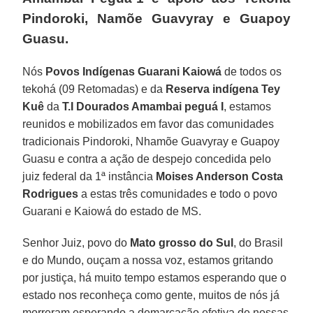
Pindoroki, Namõe Guavyray e Guapoy
Guasu.
Nós
Povos Indígenas Guarani Kaiowá
de todos os
tekohá (09 Retomadas) e da
Reserva indígena Tey
Kuê
da
T.I Dourados Amambai peguá I
, estamos
reunidos e mobilizados em favor das comunidades
tradicionais Pindoroki, Nhamõe Guavyray e Guapoy
Guasu e contra a ação de despejo concedida pelo
juiz federal da 1ª instância
Moises Anderson Costa
Rodrigues
a estas três comunidades e todo o povo
Guarani e Kaiowá do estado de MS.
Senhor Juiz, povo do
Mato grosso do Sul
, do Brasil
e do Mundo, ouçam a nossa voz, estamos gritando
por justiça, há muito tempo estamos esperando que o
estado nos reconheça como gente, muitos de nós já
morreram esperando a demarcação efetiva de nossas