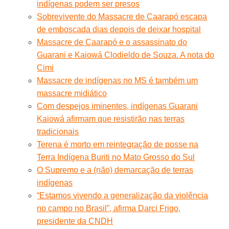
indígenas podem ser presos
Sobrevivente do Massacre de Caarapó escapa
de emboscada dias depois de deixar hospital
Massacre de Caarapó e o assassinato do
Guarani e Kaiowá Clodieldo de Souza. A nota do
Cimi
Massacre de indígenas no MS é também um
massacre midiático
Com despejos iminentes, indígenas Guarani
Kaiowá afirmam que resistirão nas terras
tradicionais
Terena é morto em reintegração de posse na
Terra Indígena Buriti no Mato Grosso do Sul
O Supremo e a (não) demarcação de terras
indígenas
“Estamos vivendo a generalização da violência
no campo no Brasil”, afirma Darci Frigo,
presidente da CNDH