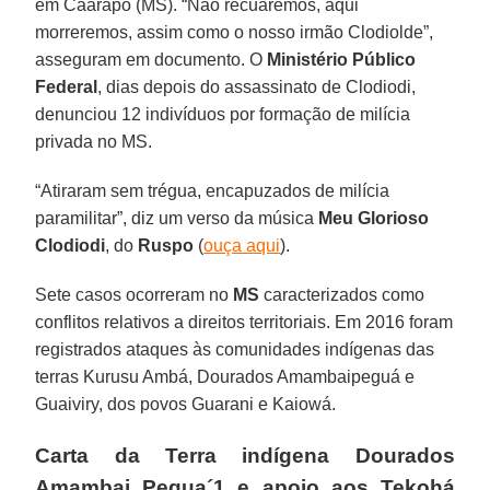
em Caarapó (MS). “Não recuaremos, aqui
morreremos, assim como o nosso irmão Clodiolde”,
asseguram em documento. O
Ministério Público
Federal
, dias depois do assassinato de Clodiodi,
denunciou 12 indivíduos por formação de milícia
privada no MS.
“Atiraram sem trégua, encapuzados de milícia
paramilitar”, diz um verso da música
Meu Glorioso
Clodiodi
, do
Ruspo
(
ouça aqui
).
Sete casos ocorreram no
MS
caracterizados como
conflitos relativos a direitos territoriais. Em 2016 foram
registrados ataques às comunidades indígenas das
terras Kurusu Ambá, Dourados Amambaipeguá e
Guaiviry, dos povos Guarani e Kaiowá.
Carta da Terra indígena Dourados
Amambai Pegua´1 e apoio aos Tekohá