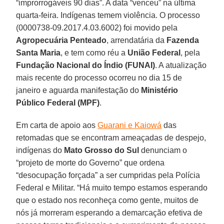
“improrrogáveis 90 dias”. A data “venceu” na última
quarta-feira. Indígenas temem violência. O processo
(0000738-09.2017.4.03.6002) foi movido pela
Agropecuária Penteado
, arrendatária da
Fazenda
Santa Maria
, e tem como réu a
União Federal
, pela
Fundação Nacional do Índio (FUNAI)
. A atualização
mais recente do processo ocorreu no dia 15 de
janeiro e aguarda manifestação do
Ministério
Público Federal (MPF)
.
Em carta de apoio aos
Guarani e Kaiowá
das
retomadas que se encontram ameaçadas de despejo,
indígenas do
Mato Grosso do Sul
denunciam o
“projeto de morte do Governo” que ordena
“desocupação forçada” a ser cumpridas pela Polícia
Federal e Militar. “Há muito tempo estamos esperando
que o estado nos reconheça como gente, muitos de
nós já morreram esperando a demarcação efetiva de