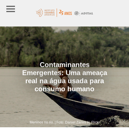
Contaminantes
Emergentes: Uma ameaça
real na água usada para
consumo humano
Meninos no rio. | Foto: Daniel Zanini H, Flickr