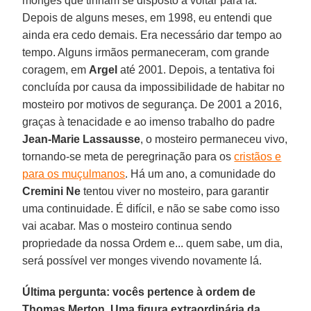
monges que tinham se disposto a voltar para lá.
Depois de alguns meses, em 1998, eu entendi que
ainda era cedo demais. Era necessário dar tempo ao
tempo. Alguns irmãos permaneceram, com grande
coragem, em
Argel
até 2001. Depois, a tentativa foi
concluída por causa da impossibilidade de habitar no
mosteiro por motivos de segurança. De 2001 a 2016,
graças à tenacidade e ao imenso trabalho do padre
Jean-Marie Lassausse
, o mosteiro permaneceu vivo,
tornando-se meta de peregrinação para os
cristãos e
para os muçulmanos
. Há um ano, a comunidade do
Cremini Ne
tentou viver no mosteiro, para garantir
uma continuidade. É difícil, e não se sabe como isso
vai acabar. Mas o mosteiro continua sendo
propriedade da nossa Ordem e... quem sabe, um dia,
será possível ver monges vivendo novamente lá.
Última pergunta: vocês pertence à ordem de
Thomas Merton. Uma figura extraordinária da