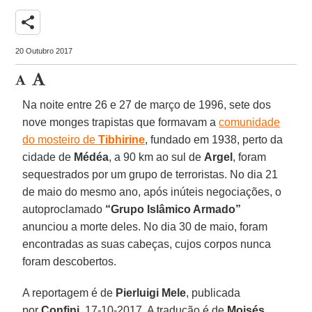
share
20 Outubro 2017
Na noite entre 26 e 27 de março de 1996, sete dos
nove monges trapistas que formavam a
comunidade
do mosteiro de
Tibhirine
, fundado em 1938, perto da
cidade de
Médéa
, a 90 km ao sul de
Argel
, foram
sequestrados por um grupo de terroristas. No dia 21
de maio do mesmo ano, após inúteis negociações, o
autoproclamado
“Grupo Islâmico Armado”
anunciou a morte deles. No dia 30 de maio, foram
encontradas as suas cabeças, cujos corpos nunca
foram descobertos.
A reportagem é de
Pierluigi Mele
, publicada
por
Confini
, 17-10-2017. A tradução é de
Moisés