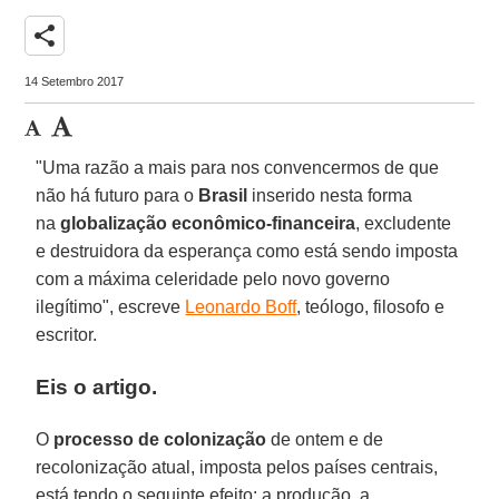
share
14 Setembro 2017
"Uma razão a mais para nos convencermos de que
não há futuro para o
Brasil
inserido nesta forma
na
globalização econômico-financeira
, excludente
e destruidora da esperança como está sendo imposta
com a máxima celeridade pelo novo governo
ilegítimo", escreve
Leonardo Boff
, teólogo, filosofo e
escritor.
Eis o artigo.
O
processo de colonização
de ontem e de
recolonização atual, imposta pelos países centrais,
está tendo o seguinte efeito: a produção, a