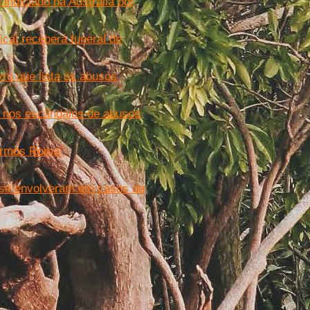
indiciado na Austrália por
ical receberá funeral de
vro que lista os abusos
a” nos escândalos de abusos
tarmos Roma”
o se envolveram em casos de