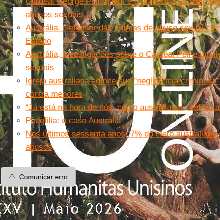
Cardeal George Pell: quem é o número 3 do Vaticano 
abusos sexuais
Austrália. Defensor das vítimas de abuso sexual cler
Estado
Austrália, investigações sobre o Cardeal Pell e um li
sexuais
Igreja australiana admite sua “negligência criminos
contra menores
“Já está na hora de nós, como australianos, enfren
Pedofilia: o caso Austrália
Nos últimos sessenta anos, 7% do clero australian
abusos
⚠️
Comunicar erro