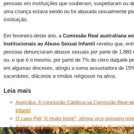
pessoas em instituições que souberam, suspeitaram ou de
uma criança estava sendo ou foi abusada sexualmente por
instituição.
Em fevereiro deste ano, a
Comissão Real australiana so
Institucionais ao Abuso Sexual Infantil
revelou que, ent
pessoas denunciaram abusos sexuais por parte de 1.88
ou, o que é o mesmo, por parte de 7% do clero daquele pe
em algumas dioceses, atingiu a soma assustadora de 15%
sacerdotes, diáconos e irmãos religiosos na ativa.
Leia mais
Austrália. A conclusão Católica na Comissão Real 
Infantil
O caso Pell “é muito triste”, afirma vice-primeiro min
A Igreja australiana não pagará a defesa do cardeal P