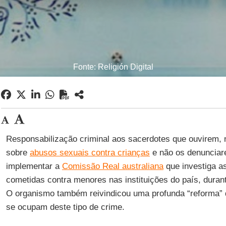
Fonte: Religión Digital
Responsabilização criminal aos sacerdotes que ouvirem, n
sobre
abusos sexuais contra crianças
e não os denunciar
implementar a
Comissão Real australiana
que investiga a
cometidas contra menores nas instituições do país, duran
O organismo também reivindicou uma profunda “reforma” d
se ocupam deste tipo de crime.