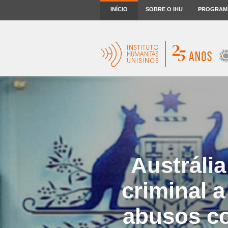
INÍCIO
SOBRE O IHU
PROGRAM
Austráli
criminal 
abusos c