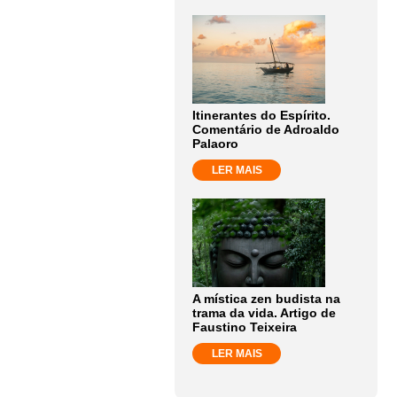
Itinerantes do Espírito.
Comentário de Adroaldo
Palaoro
LER MAIS
A mística zen budista na
trama da vida. Artigo de
Faustino Teixeira
LER MAIS