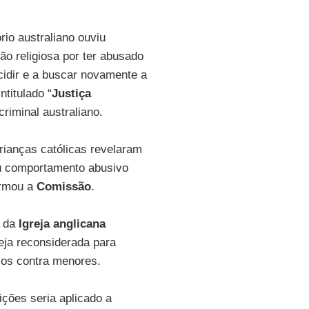
rio australiano ouviu
o religiosa por ter abusado
cidir e a buscar novamente a
titulado “
Justiça
criminal australiano.
rianças católicas revelaram
eu comportamento abusivo
firmou a
Comissão
.
a da
Igreja anglicana
eja reconsiderada para
sos contra menores.
ções seria aplicado a