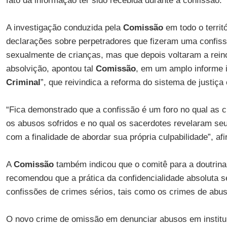
fato da informação ter sido recebida durante a confissão.
A investigação conduzida pela
Comissão
em todo o territó
declarações sobre perpetradores que fizeram uma confissã
sexualmente de crianças, mas que depois voltaram a rein
absolvição, apontou tal
Comissão
, em um amplo informe in
Criminal
”, que reivindica a reforma do sistema de justiça 
“Fica demonstrado que a confissão é um foro no qual as c
os abusos sofridos e no qual os sacerdotes revelaram s
com a finalidade de abordar sua própria culpabilidade”, a
A
Comissão
também indicou que o comitê para a doutrin
recomendou que a prática da confidencialidade absoluta s
confissões de crimes sérios, tais como os crimes de abu
O novo crime de omissão em denunciar abusos em institui