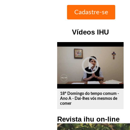
Vídeos IHU
play_circle_outline
18º Domingo do tempo comum -
Ano A - Dai-lhes vós mesmos de
comer
Revista ihu on-line