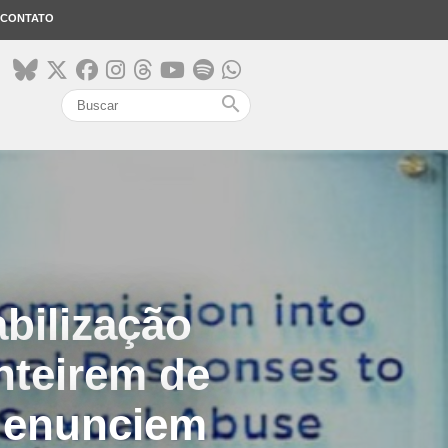
CONTATO
search
bilização
nteirem de
denunciem