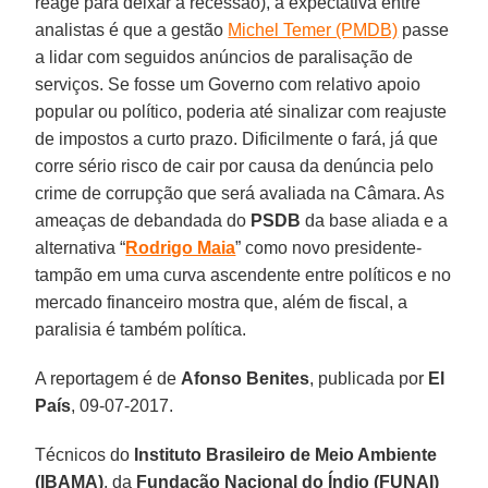
reage para deixar a recessão), a expectativa entre
analistas é que a gestão
Michel Temer (PMDB)
passe
a lidar com seguidos anúncios de paralisação de
serviços. Se fosse um Governo com relativo apoio
popular ou político, poderia até sinalizar com reajuste
de impostos a curto prazo. Dificilmente o fará, já que
corre sério risco de cair por causa da denúncia pelo
crime de corrupção que será avaliada na Câmara. As
ameaças de debandada do
PSDB
da base aliada e a
alternativa “
Rodrigo Maia
” como novo presidente-
tampão em uma curva ascendente entre políticos e no
mercado financeiro mostra que, além de fiscal, a
paralisia é também política.
A reportagem é de
Afonso Benites
, publicada por
El
País
, 09-07-2017.
Técnicos do
Instituto Brasileiro de Meio Ambiente
(IBAMA)
, da
Fundação Nacional do Índio (FUNAI)