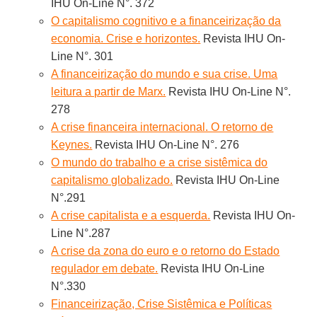
IHU On-Line N°. 372
O capitalismo cognitivo e a financeirização da
economia. Crise e horizontes.
Revista IHU On-
Line N°. 301
A financeirização do mundo e sua crise. Uma
leitura a partir de Marx.
Revista IHU On-Line N°.
278
A crise financeira internacional. O retorno de
Keynes.
Revista IHU On-Line N°. 276
O mundo do trabalho e a crise sistêmica do
capitalismo globalizado.
Revista IHU On-Line
N°.291
A crise capitalista e a esquerda.
Revista IHU On-
Line N°.287
A crise da zona do euro e o retorno do Estado
regulador em debate.
Revista IHU On-Line
N°.330
Financeirização, Crise Sistêmica e Políticas