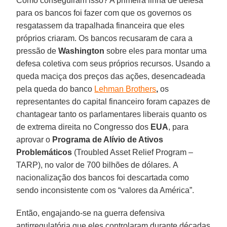
Como conseguiram isso? A primeira linha de defesa
para os bancos foi fazer com que os governos os
resgatassem da trapalhada financeira que eles
próprios criaram. Os bancos recusaram de cara a
pressão de
Washington
sobre eles para montar uma
defesa coletiva com seus próprios recursos. Usando a
queda maciça dos preços das ações, desencadeada
pela queda do banco
Lehman Brothers
,
os
representantes do capital financeiro foram capazes de
chantagear tanto os parlamentares liberais quanto os
de extrema direita no Congresso dos
EUA
, para
aprovar o
Programa de Alívio de Ativos
Problemáticos
(Troubled Asset Relief Program –
TARP), no valor de 700 bilhões de dólares. A
nacionalização dos bancos foi descartada como
sendo inconsistente com os “valores da América”.
Então, engajando-se na guerra defensiva
antirregulatória que eles controlaram durante décadas