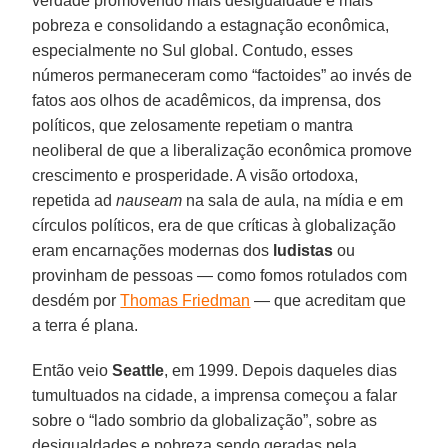
verdade promovendo mais desigualdade e mais
pobreza e consolidando a estagnação econômica,
especialmente no Sul global. Contudo, esses
números permaneceram como “factoides” ao invés de
fatos aos olhos de acadêmicos, da imprensa, dos
políticos, que zelosamente repetiam o mantra
neoliberal de que a liberalização econômica promove
crescimento e prosperidade. A visão ortodoxa,
repetida ad
nauseam
na sala de aula, na mídia e em
círculos políticos, era de que críticas à globalização
eram encarnações modernas dos
ludistas
ou
provinham de pessoas — como fomos rotulados com
desdém por
Thomas Friedman
— que acreditam que
a terra é plana.
Então veio
Seattle
, em 1999. Depois daqueles dias
tumultuados na cidade, a imprensa começou a falar
sobre o “lado sombrio da globalização”, sobre as
desigualdades e pobreza sendo geradas pela