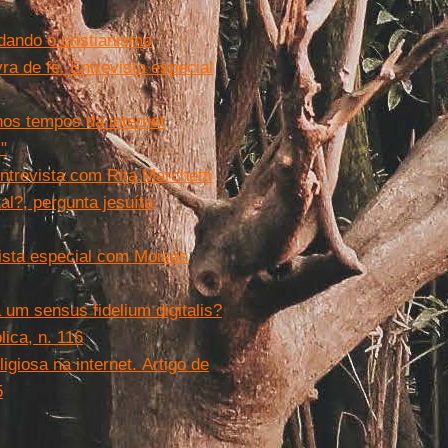
ando o cristianismo
ra de fé. Entrevista especial
nos tempos da internet
"
. Entrevista com Rita Marchetti
al?, pergunta jesuíta
vista especial com Moisés
 um sensus fidelium digitalis?
ica, n. 116
ligiosa na internet.
Artigo de
5