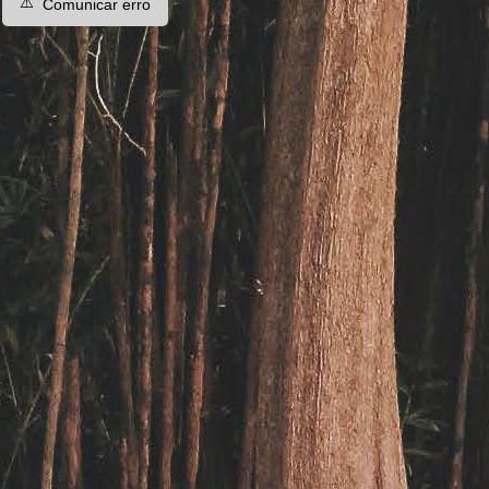
⚠️
Comunicar erro