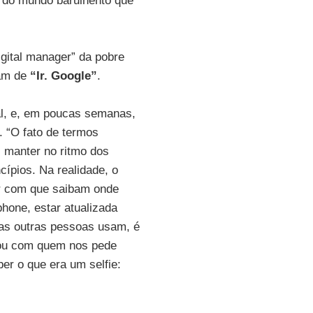
o do mundo barulhento que
gital manager” da pobre
ram de
“Ir. Google”
.
al, e, em poucas semanas,
. “O fato de termos
 manter no ritmo dos
cípios. Na realidade, o
er com que saibam onde
one, estar atualizada
 as outras pessoas usam, é
 ou com quem nos pede
er o que era um selfie: