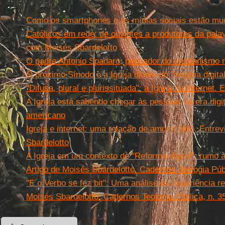
Leia mais
Como os smartphones e as mídias sociais estão mud
Católicos em rede: de ouvintes a produtores da palav
com Moisés Sbardelotto
O padre Antonio Spadaro, pensador do cristianismo 
O próximo Sínodo e a Igreja diante do "enigma digital
''Difusa, plural e plurissituada'': a Igreja na internet
A Igreja está sabendo chegar às pessoas na era digit
americano
Igreja e internet: uma relação de amor e ódio. Entre
Sbardelotto
A Igreja em um contexto de "Reforma digital": rumo a
Artigo de Moisés Sbardelotto. Cadernos Teologia Públ
"E o Verbo se fez bit": Uma análise da experiência re
Moisés Sbardelotto
. Cadernos Teologia Pública, n. 3