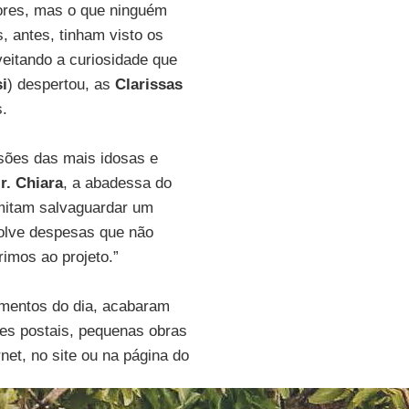
dores, mas o que ninguém
, antes, tinham visto os
veitando a curiosidade que
si
) despertou, as
Clarissas
s.
sões das mais idosas e
Ir. Chiara
, a abadessa do
rmitam salvaguardar um
volve despesas que não
imos ao projeto.”
omentos do dia, acabaram
es postais, pequenas obras
net, no site ou na página do