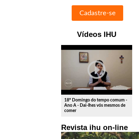
Vídeos IHU
play_circle_outline
18º Domingo do tempo comum -
Ano A - Dai-lhes vós mesmos de
comer
Revista ihu on-line