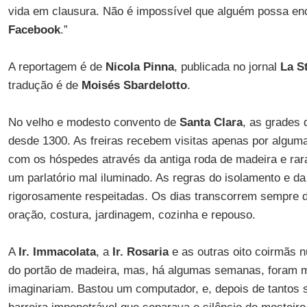
vida em clausura. Não é impossível que alguém possa en
Facebook
.”
A reportagem é de
Nicola Pinna
, publicada no jornal
La S
tradução é de
Moisés Sbardelotto
.
No velho e modesto convento de
Santa Clara
, as grades 
desde 1300. As freiras recebem visitas apenas por alguma
com os hóspedes através da antiga roda de madeira e r
um parlatório mal iluminado. As regras do isolamento e d
rigorosamente respeitadas. Os dias transcorrem sempre
oração, costura, jardinagem, cozinha e repouso.
A
Ir. Immacolata
, a
Ir. Rosaria
e as outras oito coirmãs n
do portão de madeira, mas, há algumas semanas, foram m
imaginariam. Bastou um computador, e, depois de tantos 