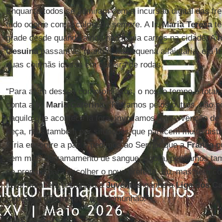
Enquanto todos se admiram com a incursão digital das fre
tudo ocorre com a calma de sempre. A
Ir. Maria Teresa
te
grade desde quando ainda não havia carros na cidade. A
I
Gesuina
passam as manhãs na pequena alfaiataria, e a
I
duas coirmãs idosas em cadeira de rodas.
“Para além desses compromissos, o nosso tempo é totalm
conta a
Ir. Maria Caterina
. “Rezamos pelos outros, não
naquilo que acontece lá fora, invocamos a intervenção d
peça, mas também por situações que parecem muito dist
Síria encontre a paz e pedimos ao Senhor que a
França
pu
sem mais derramamento de sangue. Agora, pensamos tam
se prepara para escolher o novo prefeito. Eu, mas sem con
favor, também rezo para a
Juventus
ganhe a
Liga dos C
torcedora não merece a excomunhão.”