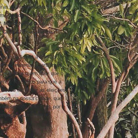
iras, dentro do convento,
m 95 anos e vive atrás da
r. Maria Nives
e a
Ir.
r. Chiara Rosaria
cuida das
ente dedicado à oração”,
 por nós mesmas. Pensamos
e Deus para quem quer que o
antes. Rezamos para que a
desse enfrentar as eleições
bém na nossa cidade, que
fessar isto às outras, por
ampeões
. Uma freira