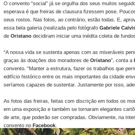
O convento “social” já se orgulha dos seus muitos segui
esperava é que freiras de clausura fizessem pose. Poucos
seus rostos. Nas fotos, ao contrário, estão todas. E, apro
essa bela galeria (realizada pelo fotógrafo
Gabriele Calvi
de
Oristano
decidiram iniciar uma inédita coleta de fundo
“A nossa vida se sustenta apenas com as miseráveis pen
graças às doações dos moradores de
Oristano
”, conta a
convento. “Manter a estrutura, fazer os trabalhos que pe
edifício histórico entre os mais importantes da cidade en
seríamos capazes de sustentar. Justamente por isso, ader
As fotos das freiras, feitas com discrição em todos os m
em uma exposição e também se tornaram elegantes cartõ
de arte, que poderão ser compradas. Obviamente, na inter
convento no
Facebook
.