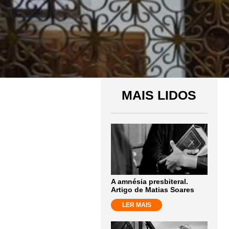
MAIS LIDOS
A amnésia presbiteral.
Artigo de Matias Soares
LER MAIS