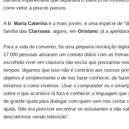
barreira impenetrável que separava o silêncio do mosteir
corre veloz a poucos passos.
A
Ir. Maria Caterina
é a mais jovem, é uma espécie de “di
família das
Clarissas
: alguns, em
Oristano
, já a apelida
Para a vida do convento, foi uma pequena revolução digit
17.000 pessoas ativaram um contato diário com as freiras
escolhido viver em clausura não exclui que possamos nos
tempos: digamos que isso não é contrário aos nossos prin
objetivo é simplesmente o de nos fazer conhecer, de faz
estamos e como vivemos. Usar o computador ou o smartph
sobre o que acontece lá fora e conhecer a linguagem que
de grande ajuda para dialogar com quem vem nos visitar
ajuda. Não era possível encontrar os estudantes e não sab
descobrimos vendo televisão”.