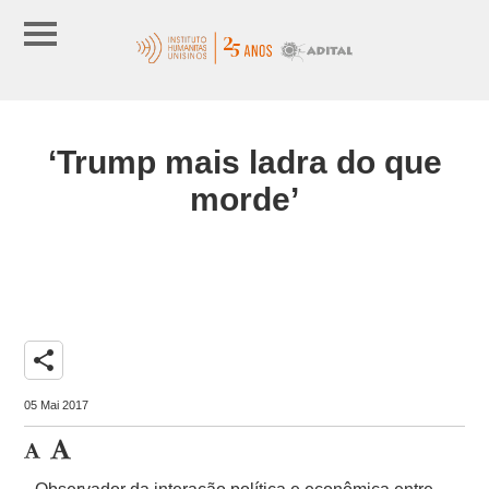
‘Trump mais ladra do que
morde’
share
05 Mai 2017