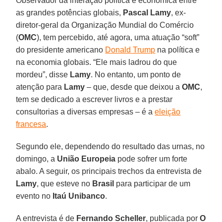
Observador da interação política e econômica entre
as grandes potências globais,
Pascal Lamy
, ex-
diretor-geral da Organização Mundial do Comércio
(
OMC
), tem percebido, até agora, uma atuação “soft”
do presidente americano
Donald Trump
na política e
na economia globais. “Ele mais ladrou do que
mordeu”, disse
Lamy
. No entanto, um ponto de
atenção para
Lamy
– que, desde que deixou a
OMC
,
tem se dedicado a escrever livros e a prestar
consultorias a diversas empresas – é a
eleição
francesa
.
Segundo ele, dependendo do resultado das urnas, no
domingo, a
União Europeia
pode sofrer um forte
abalo. A seguir, os principais trechos da entrevista de
Lamy
, que esteve no
Brasil
para participar de um
evento no
Itaú Unibanco
.
A entrevista é de
Fernando Scheller
, publicada por
O