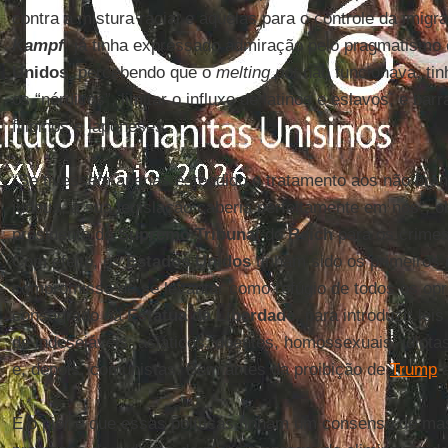
contra a mistura racial e aquelas para o controle da imigr
Kampf
, já tinha expressado admiração pelo pragmatism
Unidos
, percebendo que o
melting pot
não funcionava, tin
os “nórdicos”, limitar o influxo de latinos e eslavos, e bar
filipinos e japoneses.
“Se tivessem apenas estendido o tratamento aos não br
judeus, a sua legislação caberia perfeitamente em nós”, o
presidente do
Supremo Tribunal
do
Reich
para os crimes
Com efeito, os
Estados Unidos
tinham sido os primeiros
compromisso de se levantar como refúgio de todos os op
consagrado na
Estátua da Liberdade
, para introduzir lei
de indesejáveis: asiáticos, doentes, homossexuais, idiota
e, depois, comunistas. Bem antes da proibição de
Trump
a
E o pior é que essas políticas tinham um consenso de m