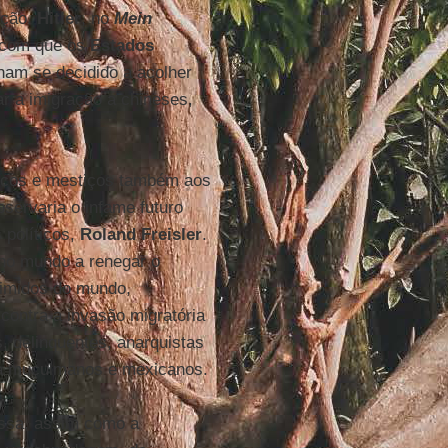
ação.
Hitler
, no
Mein
o com que os
Estados
ham se decidido a acolher
rar a imigração a chineses,
ancos e mestiços também aos
bservaria o infame futuro
 políticos,
Roland Freisler
.
 no mundo a renegar o
rimidos do mundo,
s contra a invasão migratória
s, delinquentes, anarquistas
 muçulmanos e mexicanos.
assa, assim como a