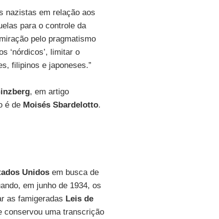
s nazistas em relação aos
uelas para o controle da
dmiração pelo pragmatismo
 ‘nórdicos’, limitar o
s, filipinos e japoneses.”
inzberg
, em artigo
ão é de
Moisés Sbardelotto
.
tados Unidos
em busca de
ando, em junho de 1934, os
ar as famigeradas
Leis de
e conservou uma transcrição