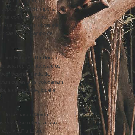
a vagabundagem, da
, depois, o
Reich
importaria
balhar como escravos.
 sexual. Estavam obcecados
punidas com o campo de
am nos
Estados Unidos
: a
ocracia representativa e os
nações, acompanhada da
vam outras e as colocariam
ia, a capacidade, igual à
dindo-se para o
Oeste
,
s vezes se referia a isso
spaço vital” a
Leste
.