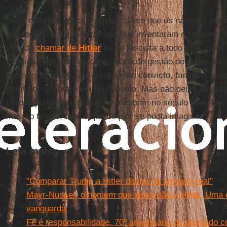
Seria estúpido concluir a partir disso que os nazistas imi
que foram os estadunidenses que inventaram o racismo. 
sentido
chamar de
Hitler
ou de fascista a todo líder cujo
evoquem métodos de conquista e de gestão do poder, bana
horrores e, talvez, até o consenso convicto, fanático, majo
monstros gozaram em certo ponto. Mas não deixa de sur
Unidos puderam representar, também no século passado, 
mesmo tempo, tudo o que de pior se podia imaginar.
Leia mais:
"Comparar Trump a Hitler distrai da ameaça real"
Mayr-Nusser, o homem que disse não a Hitler. Uma 
vanguarda
Fé é responsabilidade. 70º aniversário do atentado co