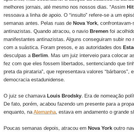
melhores jornais, até mesmo nos nossos dias. “Assim
Hit
ressoava a linha de apoio. O “insulto” refere-se a um epi
semanas antes. Pelas ruas de
Nova York
, confrontavam-
antinazistas. Quando atracou, o navio
Bremen
foi acolhid
manifestantes antinazistas. Alguns conseguiram subir no 
com a suástica. Foram presos, e as autoridades dos
Esta
desculpas a
Berlim
. Mas um juiz interveio para colocar a
fez com que eles fossem libertados, sentenciando que tin
preta da pirataria”, que representava valores “bárbaros”,
democracia estadunidense.
O juiz se chamava
Louis Brodsky
. Era de nomeação polít
De fato, porém, acabou fazendo um presente para a prop
enquanto, na
Alemanha
, estava em andamento o grande 
Poucas semanas depois, atracou em
Nova York
outro na