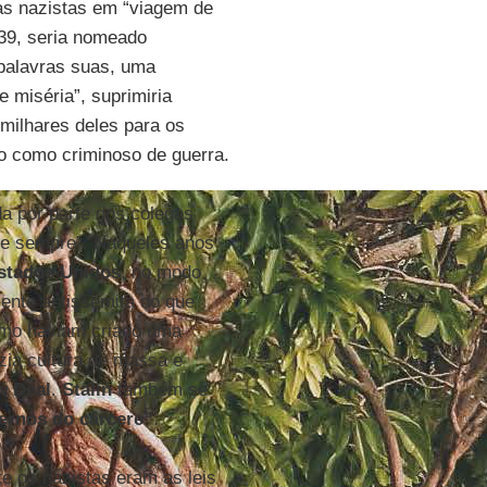
as nazistas em “viagem de
39, seria nomeado
palavras suas, uma
 miséria”, suprimiria
milhares deles para os
do como criminoso de guerra.
a por parte dos colegas
de sempre”. Naqueles anos
stados Unidos
, no modo
mente antissemita do que
omo haviam criado uma
zia cultura de massa e
w Deal
.
Stalin
também se
rnos do cárcere”
.
e os nazistas eram as leis