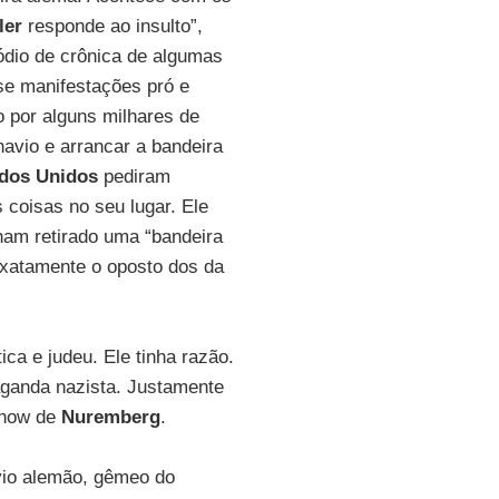
ler
responde ao insulto”,
sódio de crônica de algumas
se manifestações pró e
o por alguns milhares de
navio e arrancar a bandeira
dos Unidos
pediram
s coisas no seu lugar. Ele
ham retirado uma “bandeira
 exatamente o oposto dos da
ica e judeu. Ele tinha razão.
aganda nazista. Justamente
show de
Nuremberg
.
vio alemão, gêmeo do