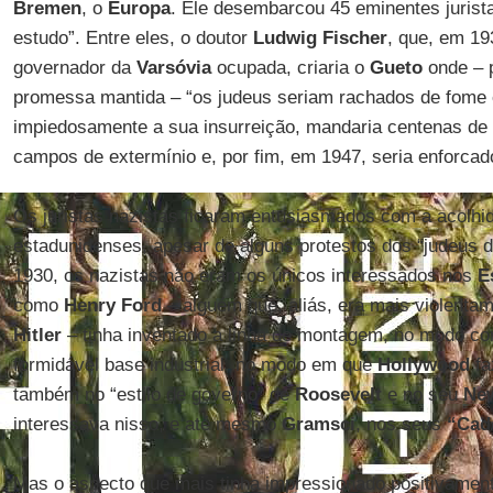
Bremen
, o
Europa
. Ele desembarcou 45 eminentes jurist
estudo”. Entre eles, o doutor
Ludwig Fischer
, que, em 19
governador da
Varsóvia
ocupada, criaria o
Gueto
onde – 
promessa mantida – “os judeus seriam rachados de fome e
impiedosamente a sua insurreição, mandaria centenas de 
campos de extermínio e, por fim, em 1947, seria enforca
Os juristas nazistas ficaram entusiasmados com a acolhid
estadunidenses, apesar de alguns protestos dos “judeus 
1930, os nazistas não eram os únicos interessados nos
E
como
Henry Ford
– alguém que, aliás, era mais violenta
Hitler
– tinha inventado a linha de montagem, no modo c
formidável base industrial, no modo em que
Hollywood
fa
também no “estilo de governo” de
Roosevelt
e no seu
Ne
interessava nisso, e até mesmo
Gramsci
, nos seus
“Cade
Mas o aspecto que mais tinha impressionado positivament