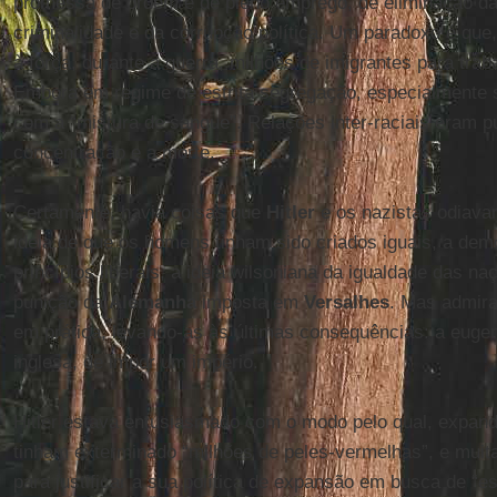
promessa de ordem e de pleno emprego, de eliminação d
criminalidade e da corrupção política. Um paradoxo é que
à força, durante a guerra, milhões de imigrantes para tra
Embora em regime de estrita segregação, especialmente
com a “mistura de sangue”. Relações inter-raciais eram 
concentração e a morte.
Certamente, havia coisas que
Hitler
e os nazistas odiav
ideia de que os homens tinham sido criados iguais, a dem
princípios liberais, a ideia wilsoniana da igualdade das 
punição da
Alemanha
imposta em
Versalhes
. Mas admira
em prática, levando-as às últimas consequências: a eugen
inglesa, de impor um império.
Hitler estava entusiasmado com o modo pelo qual, expan
tinham exterminado “milhões de peles-vermelhas”, e muita
para justificar a sua política de expansão em busca de “e