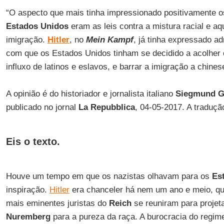
“O aspecto que mais tinha impressionado positivamente o
Estados Unidos
eram as leis contra a mistura racial e aq
imigração.
Hitler
, no
Mein Kampf
, já tinha expressado a
com que os Estados Unidos tinham se decidido a acolher os
influxo de latinos e eslavos, e barrar a imigração a chinese
A opinião é do historiador e jornalista italiano
Siegmund G
publicado no jornal
La Repubblica
, 04-05-2017. A traduç
Eis o texto.
Houve um tempo em que os nazistas olhavam para os
Es
inspiração.
Hitler
era chanceler há nem um ano e meio, qu
mais eminentes juristas do
Reich
se reuniram para projet
Nuremberg
para a pureza da raça. A burocracia do regim