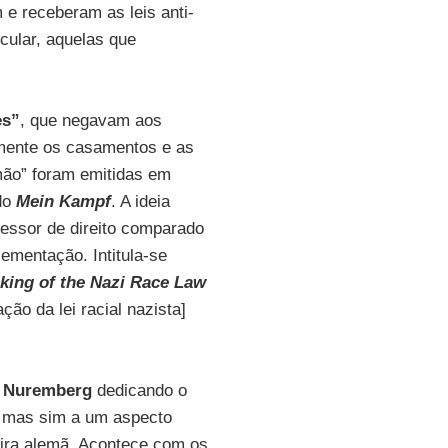
e receberam as leis anti-
icular, aquelas que
es”
, que negavam aos
amente os casamentos e as
mão” foram emitidas em
 do
Mein Kampf
. A ideia
fessor de direito comparado
ementação. Intitula-se
aking of the Nazi Race Law
ão da lei racial nazista]
e
Nuremberg
dedicando o
s, mas sim a um aspecto
eira alemã. Acontece com os