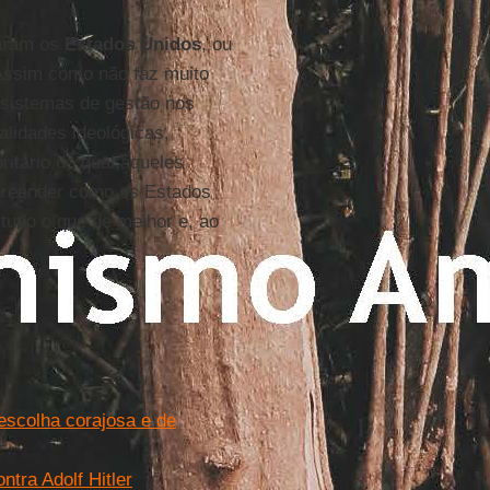
taram os
Estados Unidos
, ou
Assim como não faz muito
s sistemas de gestão nos
lidades ideológicas,
ritário do qual aqueles
preender como os Estados
tudo o que de melhor e, ao
escolha corajosa e de
ntra Adolf Hitler