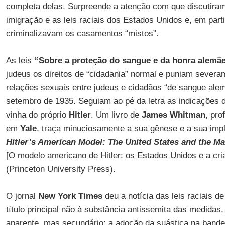
completa delas. Surpreende a atenção com que discutiram 
imigração e as leis raciais dos Estados Unidos e, em part
criminalizavam os casamentos “mistos”.
As leis
“Sobre a proteção do sangue e da honra alemã
judeus os direitos de “cidadania” normal e puniam sever
relações sexuais entre judeus e cidadãos “de sangue ale
setembro de 1935. Seguiam ao pé da letra as indicações
vinha do próprio
Hitler
. Um livro de
James Whitman
, pro
em
Yale
, traça minuciosamente a sua gênese e a sua impl
Hitler’s American Model: The United States and the M
[O modelo americano de Hitler: os Estados Unidos e a criaç
(Princeton University Press).
O jornal
New York Times
deu a notícia das leis raciais d
título principal não à substância antissemita das medida
aparente, mas secundário: a adoção da suástica na band