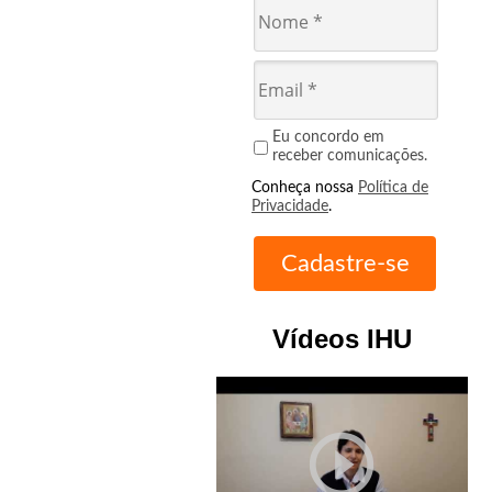
Eu concordo em
receber comunicações.
Conheça nossa
Política de
Privacidade
.
Vídeos IHU
play_circle_outline