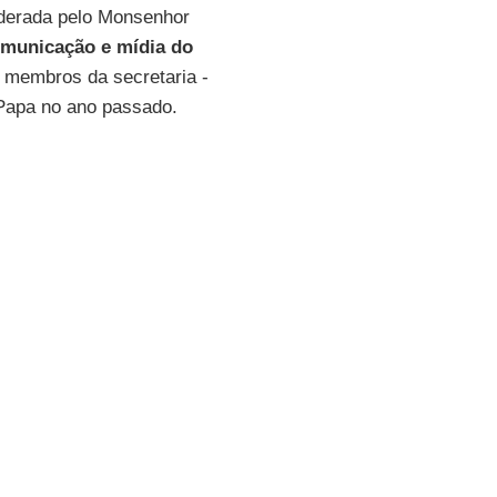
iderada pelo Monsenhor
municação e mídia do
 membros da secretaria -
 Papa no ano passado.
ditor prolífico, ele também é
orativas antes de entrar na
guns dos principais meios
ompanhia de teatro Off-
alto nível na produção
A rede, que inclui rádio,
atinge mais de 140 países no