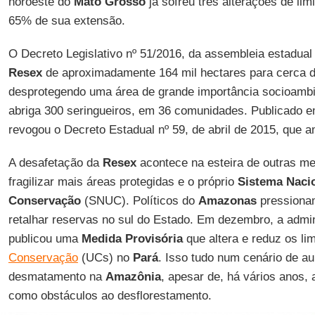
noroeste do
Mato Grosso
já sofreu três alterações de lim
65% de sua extensão.
O Decreto Legislativo nº 51/2016, da assembleia estadua
Resex
de aproximadamente 164 mil hectares para cerca d
desprotegendo uma área de grande importância socioambien
abriga 300 seringueiros, em 36 comunidades. Publicado 
revogou o Decreto Estadual nº 59, de abril de 2015, que a
A desafetação da
Resex
acontece na esteira de outras m
fragilizar mais áreas protegidas e o próprio
Sistema Naci
Conservação
(SNUC). Políticos do
Amazonas
pressionam
retalhar reservas no sul do Estado. Em dezembro, a admi
publicou uma
Medida Provisória
que altera e reduz os li
Conservação
(UCs) no
Pará
. Isso tudo num cenário de a
desmatamento na
Amazônia
, apesar de, há vários anos,
como obstáculos ao desflorestamento.