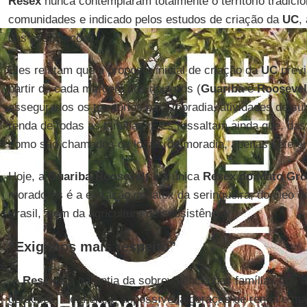
Resex
nunca contemplaram totalmente o território tradicio
comunidades e indicado pelos estudos de criação da
UC
,
das associações.
Eles relatam que a proposta inicial de criação da
UC
previ
partir de cada margem dos dois rios (
Guariba
e
Roosevel
assegurados os territórios para moradia, atividades de su
renda de todas as famílias. Eles ressaltam ainda que, das
como são chamados os locais de moradia, apenas sete en
Hoje, a
Guariba-Roosevelt
é a única
Resex do Mato Gr
moradores é a extração do látex da seringueira, do óleo 
Brasil, além da agricultura de subsistência.
“Exigimos mais respeito”
“A
Resex
é a garantia da sobrevivência das famílias que al
gerações. Sem ela, é impossível a geração de renda e m