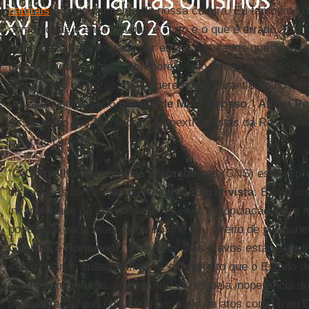
naturais
e principalmente da nossa cultura. Eu também so
comunidade e ensino o que é certo e o que é errado. E me 
de respeito demonstrado por esses deputados que assinar
todas as idas e vindas anteriores. Não temos intenção de
proprietário de terras, mas queremos a garantia de nossos
respeito por parte do
Estado de Mato Grosso
.”
Ailton Pe
Associação dos Moradores Agroextrativistas da Resex Gu
Guariba (Amorar)
“O
Conselho Nacional de Seringueiros
(CNS) esteve pre
discussões da criação da
Reserva Extrativista
. É fato c
incapacidade de consolidar a reserva. A população sofre 
população nada mais exige do que seu direito de permane
Guariba
e
Roosevelt
, onde seus pais e avós estão sepu
estão criando suas famílias. É este direito que o Estado 
a esta comunidade, seja muitas vezes pela inoperância do
premeditação do Legislativo por meio de atos como o do D