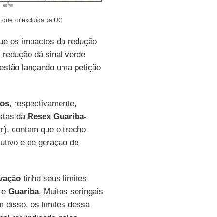
a que foi excluída da UC
ue os impactos da redução
 redução dá sinal verde
, estão lançando uma petição
tos
, respectivamente,
istas da
Resex Guariba-
), contam que o trecho
dutivo e de geração de
vação
tinha seus limites
e
Guariba
. Muitos seringais
m disso, os limites dessa