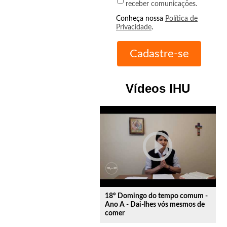
receber comunicações.
Conheça nossa
Política de
Privacidade
.
Vídeos IHU
play_circle_outline
18º Domingo do tempo comum -
Ano A - Dai-lhes vós mesmos de
comer