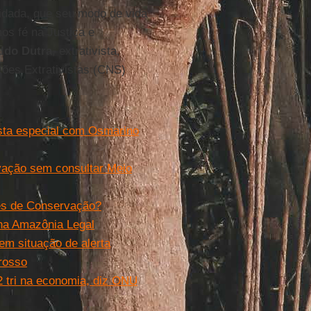
idada, que seu modo de vida
os fé na Justiça e
ldo Dutra
, extrativista,
ões Extrativistas (CNS)
ista especial com Osmarino
vação sem consultar Meio
des de Conservação?
na Amazônia Legal
m situação de alerta
rosso
2 tri na economia, diz ONU