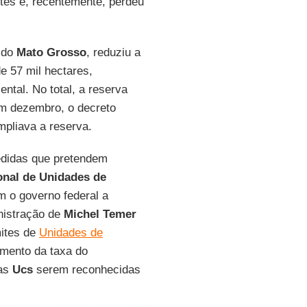
ites e, recentemente, perdeu
l do
Mato Grosso
, reduziu a
e 57 mil hectares,
tal. No total, a reserva
em dezembro, o decreto
mpliava a reserva.
edidas que pretendem
onal de Unidades de
 o governo federal a
nistração de
Michel Temer
mites de
Unidades de
umento da taxa do
 as
Ucs
serem reconhecidas