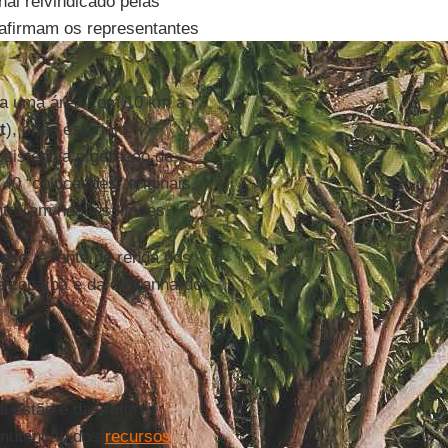
nal reivindicado pelas
 afirmam os representantes
a uma área com 10 km a
t
), onde estariam
bsistência e geração de
 40 “colocações” originais,
traram nesses limites.
osso
. A fonte de renda dos
de copaíba e da castanha-do-
i estão e das futuras
anutenção dos
recursos