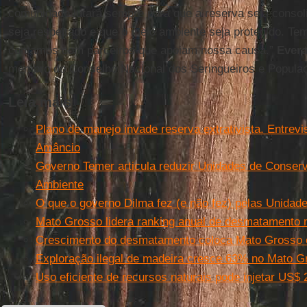
comunidade lutará sempre para que a reserva seja consol
seja respeitado e que o meio ambiente seja protegido. Tem
contamos com parceiros que apoiam nossa causa.”
Evera
membro do Conselho Nacional dos Seringueiros e Populaç
Leia mais
Plano de manejo invade reserva extrativista. Entrev
Amâncio
Governo Temer articula reduzir Unidades de Conser
Ambiente
O que o governo Dilma fez (e não fez) pelas Unida
Mato Grosso lidera ranking anual de desmatamento 
Crescimento do desmatamento coloca Mato Grosso e
Exploração ilegal de madeira cresce 63% no Mato G
Uso eficiente de recursos naturais pode injetar US$ 