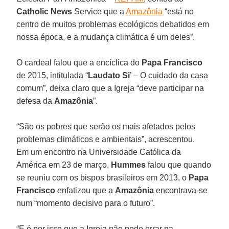
Catholic News
Service que a
Amazônia
“está no
centro de muitos problemas ecológicos debatidos em
nossa época, e a mudança climática é um deles”.
O cardeal falou que a encíclica do
Papa Francisco
de 2015, intitulada “
Laudato Si
’ – O cuidado da casa
comum”, deixa claro que a Igreja “deve participar na
defesa da
Amazônia
”.
“São os pobres que serão os mais afetados pelos
problemas climáticos e ambientais”, acrescentou.
Em um encontro na Universidade Católica da
América em 23 de março,
Hummes
falou que quando
se reuniu com os bispos brasileiros em 2013, o
Papa
Francisco
enfatizou que a
Amazônia
encontrava-se
num “momento decisivo para o futuro”.
“E é por isso que a Igreja não pode errar na