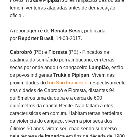
Povos
Truká
e
Pipipan
sofrem impactos das obras e
temem ver terras alagadas antes de demarcação
oficial.
A reportagem é de
Renata Bessi
, publicada
por
Repórter Brasil
, 14-03-2017.
Cabrobró
(PE) e
Floresta
(PE) - Fincados na
caatinga do semiárido pernambucano, em terras
secas por onde andou o cangaceiro
Lampião
, estão
os povos indígenas
Truká e Pipipan
. Vivem nas
proximidades do
Rio São Francisco
, respectivamente
nas cidades de Cabrobó e Floresta, distantes 94
quilômetros uma da outra e a cerca de 600
quilômetros da capital Recife. Não faltam a eles
características em comum. Habitam terras herdeiras
da violência do cangaço, vivem a pior seca dos
últimos 50 anos, viram seu chão sendo submerso
pela represa de
Itaparica
em fins da década de 1980,