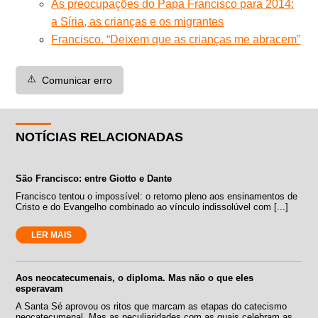
As preocupações do Papa Francisco para 2014:
a Síria, as crianças e os migrantes
Francisco. “Deixem que as crianças me abracem”
⚠️
Comunicar erro
NOTÍCIAS RELACIONADAS
São Francisco: entre Giotto e Dante
Francisco tentou o impossível: o retorno pleno aos ensinamentos de
Cristo e do Evangelho combinado ao vínculo indissolúvel com [...]
LER MAIS
Aos neocatecumenais, o diploma. Mas não o que eles
esperavam
A Santa Sé aprovou os ritos que marcam as etapas do catecismo
neocatecumenal. Mas as peculiaridades com as quais celebram as