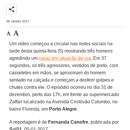
share
06 Janeiro 2017
Um vídeo começou a circular nas redes sociais na
tarde desta quinta-feira (5) mostrando três homens
agredindo um
rapaz em situação de rua
. Em 37
segundos, os três agressores, vestidos de preto, com
cassetetes em mãos, se aproximam do homem
sentado na calçada e começam a desferir golpes e
chutes contra ele. O episódio ocorreu no dia 31 de
dezembro, perto das 17h, em frente ao supermercado
Zaffari
localizado na Avenida Cristóvão Colombo, no
bairro Floresta, em
Porto Alegre
.
A reportagem é de
Fernanda Canofre
, publicada por
Sul21
, 05-01-2017.