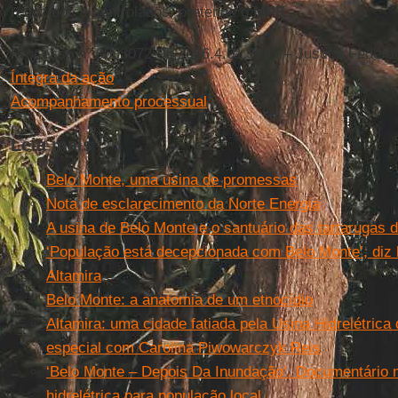
reduzidos e controlados, pretende o
MPF
.
Processo nº 0003072-96.2016.4.01.3903 – Justiça Federal
Íntegra da ação
Acompanhamento processual
Leia mais
Belo Monte, uma usina de promessas
Nota de esclarecimento da Norte Energia
A usina de Belo Monte e o santuário das tartarugas
‘População está decepcionada com Belo Monte’, diz
Altamira
Belo Monte: a anatomia de um etnocídio
Altamira: uma cidade fatiada pela Usina Hidrelétrica
especial com Carolina Piwowarczyk Reis
‘Belo Monte – Depois Da Inundação’. Documentário 
hidrelétrica para população local