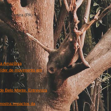
 em Altamira (PA)
 da Amazônia
 líder de movimento em
 de Belo Monte. Entrevista
mostra impactos da