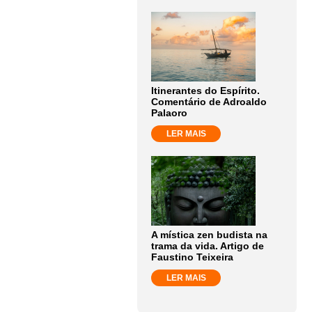
Itinerantes do Espírito.
Comentário de Adroaldo
Palaoro
LER MAIS
A mística zen budista na
trama da vida. Artigo de
Faustino Teixeira
LER MAIS