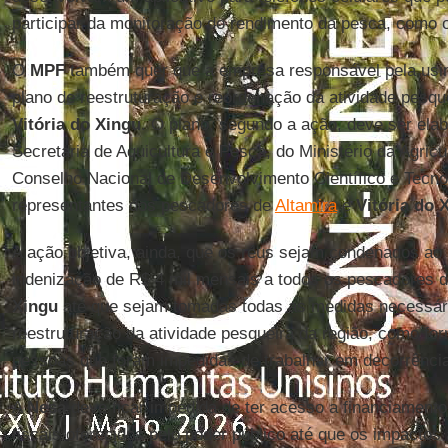
participar da monitoração do rendimento da pesca, como
O
MPF
também quer que a empresa responsável pela usin
plano de reestruturação e reordenação da atividade pesqu
Vitória do Xingu
. O plano, segundo a ação, deve ser ela
Secretaria de Aquicultura e Pesca, do Ministério da Agric
Conselho Nacional de Desenvolvimento Científico e Tecno
representantes dos pescadores de
Altamira
e
Vitória do 
A ação objetiva, ainda, que os réus sejam condenados ao
indenização de R$ 4 mil mensais a todos os pescadores 
Xingu
até que sejam tomadas todas as medidas necessári
reestruturação da atividade pesqueira da região, como for
pessoas que foram impedidas de trabalhar em decorrência
A
Nesa
deve ficar impedida de ter acesso a financiamento
fiscais oferecidos pelo poder público até que os impacto