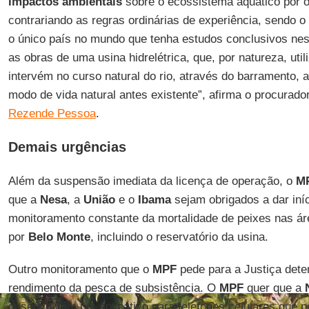
impactos ambientais
sobre o ecossistema aquático por 
contrariando as regras ordinárias de experiência, sendo o
o único país no mundo que tenha estudos conclusivos nes
as obras de uma usina hidrelétrica, que, por natureza, uti
intervém no curso natural do rio, através do barramento, 
modo de vida natural antes existente”, afirma o procurad
Rezende Pessoa
.
Demais urgências
Além da suspensão imediata da licença de operação, o
M
que a
Nesa
, a
União
e o
Ibama
sejam obrigados a dar iní
monitoramento constante da mortalidade de peixes nas á
por
Belo Monte
, incluindo o reservatório da usina.
Outro monitoramento que o
MPF
pede para a Justiça dete
rendimento da pesca de subsistência. O
MPF
quer que a
desenvolvam um aplicativo para telefones celulares que p