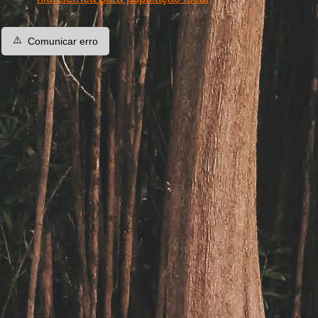
⚠️
Comunicar erro