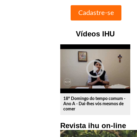
Vídeos IHU
play_circle_outline
18º Domingo do tempo comum -
Ano A - Dai-lhes vós mesmos de
comer
Revista ihu on-line