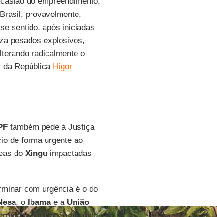
ocasião do empreendimento,
 Brasil, provavelmente,
se sentido, após iniciadas
liza pesados explosivos,
alterando radicalmente o
or da República
Higor
PF
também pede à Justiça
cio de forma urgente ao
reas do
Xingu
impactadas
rminar com urgência é o do
Nesa
, o
Ibama
e a
União
ermita à população atingida