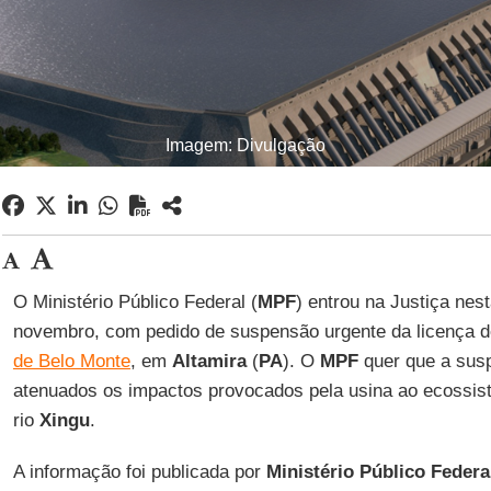
Imagem: Divulgação
O Ministério Público Federal (
MPF
) entrou na Justiça nes
novembro, com pedido de suspensão urgente da licença 
de Belo Monte
, em
Altamira
(
PA
). O
MPF
quer que a sus
atenuados os impactos provocados pela usina ao ecossis
rio
Xingu
.
A informação foi publicada por
Ministério Público Federa