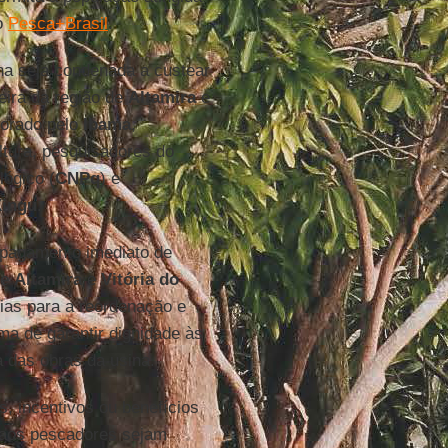
 o
Pesca+Brasil
.
a seja condenada a custear
eira da região de
Altamira
e
borado pelo
Ibama
,
ultura, pesquisadores do
lógico (
CNPq
) e
Xingu
.
 pagamento imediato de
de
Altamira
e
Vitória do
as para a reordenação e
ma de garantir dignidade às
 das obras da usina.
s, incentivos ou benefícios
s aos pescadores sejam