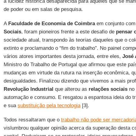
à lucidez histórica desaparecida para aqueles que se m
de poder ou em salas de pesquisa.
A
Faculdade de Economia de Coimbra
em conjunto com
Sociais
, foram pioneiros frente a este desafio de
pensar o
sociedade atual, transpondo às teorias daqueles que o co
extinto e proclamando o “fim do trabalho”. No painel com
vários atores importantes desta jornada, entre eles,
José 
Ministro do Trabalho de Portugal que afirmou que este pa
mudanças em virtude da rutura na inserção econômica, q
desigualdades. Finalizou dizendo que vivemos a mais pr
Revolução Industrial
que alterou as
relações sociais
no 
automação e consumo. E resgatou a espantosa ideia do t
e sua
substituição pela tecnologia
[3].
Todos ressaltaram que o
trabalho não pode ser mercadori
vislumbrou qualquer opinião acerca da superação desta co