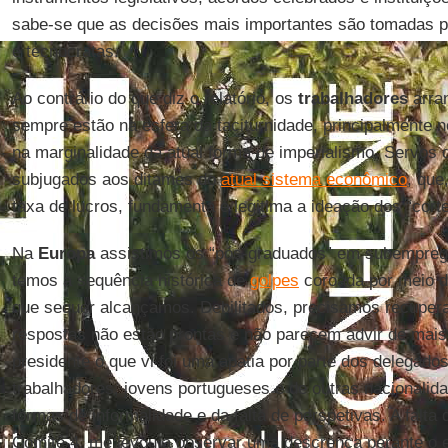
sabe-se que as decisões mais importantes são tomadas p
e tecnocratas.
Ao contrário do que diz o relatório, os
trabalhadores
arran
sempre estão na esfera da taciturnidade, principalmente 
na marginalidade da atual forma de imperialismo. Servos d
subjugados aos ditames do
atual sistema econômico
, que
taxa de lucros, fundamenta e legitima a ideação dos “cort
Na
Europa
assistimos os “pós-graduados” em subempre
temos a sequência histórica de
golpes
coroada por meio do
que sequer alcançamos. Debilitados, precisamos recupera
respostas não estão prontas e não parecem advir de mai
presidente o que vi foi uma apatia por parte dos delegado
trabalhadores, jovens portugueses e de outras nacionalid
formas de informalidade e da falta de perspetivas. A falt
Comitê 4, me levou a observar uma descrença perante o e