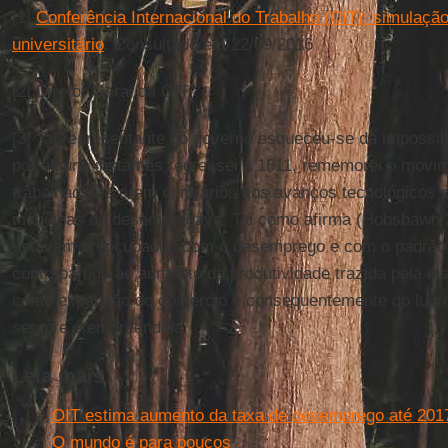
[1]
Conferência Internacional do Trabalho (CIT): simulaçã
universitário
. Consultado em 22/09/2016
[2] Diretor Geral da OIT.
[3] Tal representante do governo esqueceu-se da impossib
por alguns instantes regressei à 1811, rememorei o movi
trabalhadores eram contrários aos avanços tecnológicos 
máquinas os desempregava. Tal como afirma (Hobsbawn 2
estavam preocupados com o desemprego e com o padrão 
contrapartida ao aumento da produtividade trazida pela i
como expansão do comércio e consequentemente do lucro p
sempre é empreendida.
Leia mais
OIT estima aumento da taxa de desemprego até 201
O mundo é para poucos