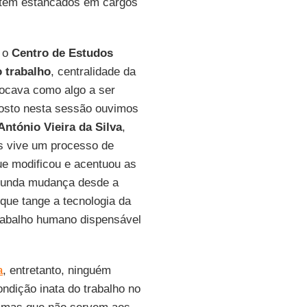
antem estancados em cargos
 o
Centro de Estudos
 trabalho
, centralidade da
locava como algo a ser
posto nesta sessão ouvimos
António Vieira da Silva
,
ís vive um processo de
ue modificou e acentuou as
ofunda mudança desde a
que tange a tecnologia da
rabalho humano dispensável
a
, entretanto, ninguém
ndição inata do trabalho no