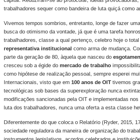
capital. Reduziram-se ao protocolar, ideias provocadora
trabalhadores sequer como bandeira de luta quiçá como aná
Vivemos tempos sombrios, entretanto, longe de fazer uma 
busca do otimismo da vontade, já que é uma tarefa honro
trabalhadores, classe a qual pertenço, celebro hoje o tota
representativa institucional
como arma de mudança. Como
parte da geração de 80, àquela que nasceu do
esgotamen
cresceu sob a égide do
mercado de trabalho
impossibili
como hipótese de realização pessoal, sempre esperei mu
Internacionais, visto que em
100 anos de OIT
tivemos gra
tecnológicas sob bases da superexploração nunca extinta
modificações sancionadas pela OIT e implementadas nos 
luta dos trabalhadores, nunca uma oferta a esta classe h
Diferentemente do que coloca o Relatório (Ryder, 2015, 17
sociedade reguladora da maneira de organização do traba
instrumentos legislativos, acordos celebrados e instituiçõ