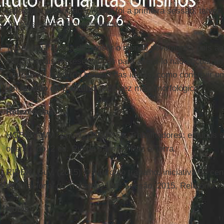
reflexão e organização. Esta foi a primeira sessão, talv
no pessimismo da inteligência.
Talvez seja a hora de pensar o mundo novamente, pois 
institucionais representativos para alterá-lo não encontr
represente, a eterna batalha das ideias, como construir u
um
mundo do trabalho
cada vez mais morfológico.
Referências:
HOBSBAWM, Eric J. (2000). Os Trabalhadores: estudos so
operariado. 2 ed. Rio de Janeiro: Paz e Terra.
RIDER, Guy. (2015) O futuro do trabalho, iniciativa do cen
Internacional do Trabalho, 104ª Sessão, 2015, Relatório I.
Notas: