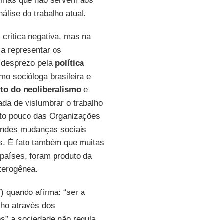
s, mas que não servem aos
lise do trabalho atual.
critica negativa, mas na
sa representar os
l desprezo pela
política
 socióloga brasileira e
to do neoliberalismo
e
tada de vislumbrar o trabalho
ito pouco das Organizações
ndes mudanças sociais
s. É fato também que muitas
países, foram produto da
eterogênea.
) quando afirma: “ser a
lho através dos
es” a sociedade não regula,