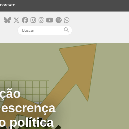
CONTATO
search
ação
descrença
 política