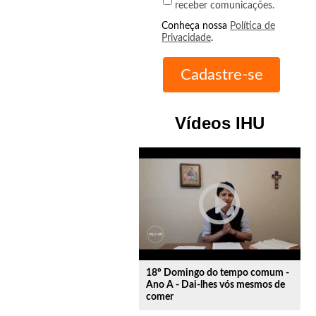
receber comunicações.
Conheça nossa
Política de
Privacidade
.
Vídeos IHU
play_circle_outline
18º Domingo do tempo comum -
Ano A - Dai-lhes vós mesmos de
comer