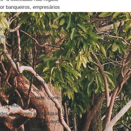
or banqueiros, empresários
caram seus direitos e estes
nos países salvaguardados
o sistema financeiro, estão
, quando da sua queda da
es necessários”.
gos, na
América Latina
 retrocesso dos direitos
r os oxigênios e as
s
representatividade
. Como
s representantes dos
ades que vivem as múltiplas
a de atuação dos
jovens
deste
stímulo para a simples