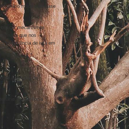
ez o cenário mude com base
ao buscar mecanismos
amos nada que nos
ma consciência de luta em
bre a história do
tenário. Conferência