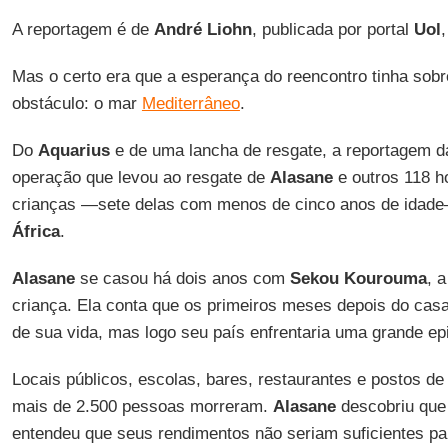
A reportagem é de
André Liohn
, publicada por portal
Uol
Mas o certo era que a esperança do reencontro tinha sob
obstáculo: o mar
Mediterrâneo
.
Do
Aquarius
e de uma lancha de resgate, a reportagem 
operação que levou ao resgate de
Alasane
e outros 118 h
crianças —sete delas com menos de cinco anos de idade
África
.
Alasane
se casou há dois anos com
Sekou Kourouma
, 
criança. Ela conta que os primeiros meses depois do ca
de sua vida, mas logo seu país enfrentaria uma grande ep
Locais públicos, escolas, bares, restaurantes e postos de
mais de 2.500 pessoas morreram.
Alasane
descobriu que
entendeu que seus rendimentos não seriam suficientes par