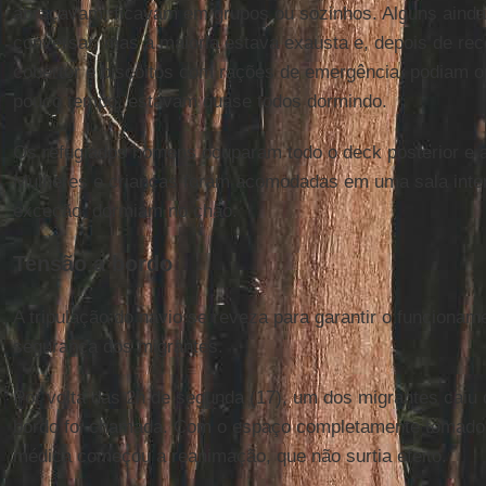
abraçavam, ficavam em grupos ou sozinhos. Alguns ainda
conversar, mas a maioria estava exausta e, depois de re
cobertor e biscoitos com rações de emergência, podiam 
pouco tempo, estavam quase todos dormindo.
Os refugiados homens ocuparam todo o deck posterior e as
Mulheres e crianças foram acomodadas em uma sala inte
exceção, dormiam no chão.
Tensão a bordo
A tripulação do navio se reveza para garantir o funcionam
segurança dos migrantes.
Por volta das 2h de segunda (17), um dos migrantes caiu
bordo foi chamada. Com o espaço completamente tomado 
médica começou a reanimação, que não surtia efeito.