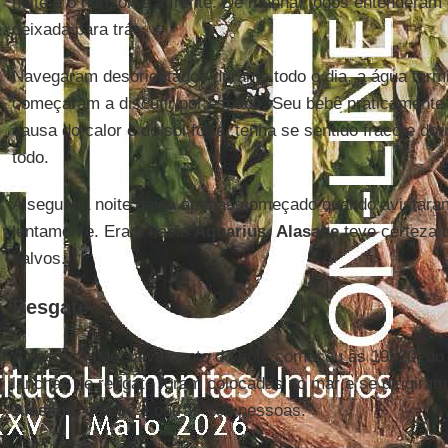
noite e o horizonte à frente. De manhã, todos entenderam
deixada para trás.
Navegaram desorientados durante todo o dia, a água term
começaram a discutir por espaço. Seu bebê praticamente 
causa do calor e do sol forte, tenha se sentido fraco e d
todo.
A segunda noite havia apenas começado quando avistara
lentamente. Era o navio
Aquarius
.
Alasane
teve certeza q
salvos.
Resgate
A operação de salvamento do bote começou às 19h20, do 
lanchas de resgate foram colocadas no mar e se dirigiram
Alasane
, o bebê e outras 166 pessoas.