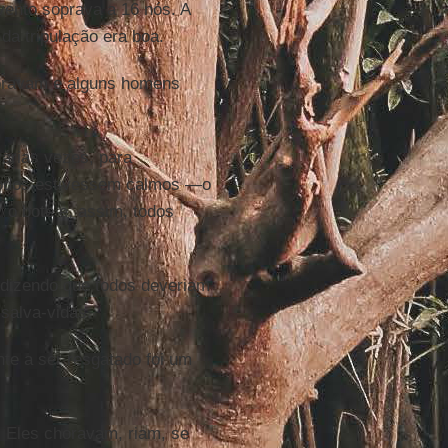
vento soprava a 16 nós. A
 da tripulação era boa.
oravam e alguns homens
árias vezes, para
todos estivessem calmos —o
 o bote e, assim, todos
dizendo que todos deveriam
 salva-vidas.
nte a ser resgatado foi um
. Eles choravam, riam, se