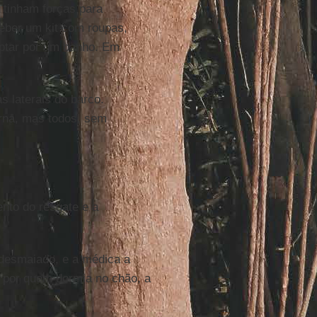
 tinham forças para
ceber um kit com roupas,
optar por um banho. Em
 laterais do barco.
rna, mas todos, sem
ento do resgate e a
 desmaiado, e a médica a
por quem dormia no chão, a