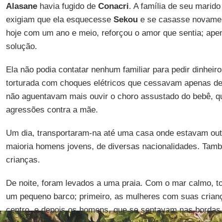
Alasane
havia fugido de
Conacri
. A família de seu marido
exigiam que ela esquecesse
Sekou
e se casasse novament
hoje com um ano e meio, reforçou o amor que sentia; apen
solução.
Ela não podia contatar nenhum familiar para pedir dinheiro 
torturada com choques elétricos que cessavam apenas de
não aguentavam mais ouvir o choro assustado do bebê, q
agressões contra a mãe.
Um dia, transportaram-na até uma casa onde estavam out
maioria homens jovens, de diversas nacionalidades. Tam
crianças.
De noite, foram levados a uma praia. Com o mar calmo, 
um pequeno barco; primeiro, as mulheres com suas crian
centro, e depois os homens, que se sentavam nas bordas. 