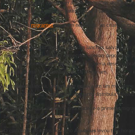
As maiores ondas chegavam a dois metros de altura, e o 
equipe havia feito outro resgate durante a tarde, e a moral
No bote, os
migrantes
estavam nervosos: as crianças ch
discutiam entre si.
O chefe da missão afastou uma das lanchas salva-vidas v
demonstrar que o resgate começaria apenas depois que 
movimento excessivo e desordenado poderia desequilibrar
cairiam no mar e possivelmente se afogariam.
Na segunda lancha, uma mulher gritava em um megafone 
se manter calmos e sentados, enquanto distribuía coletes
Mulheres e crianças tinham prioridade, e o primeiro migra
bebê de não mais de dois anos.
O embarque de todos no navio
Aquarius
levou três horas