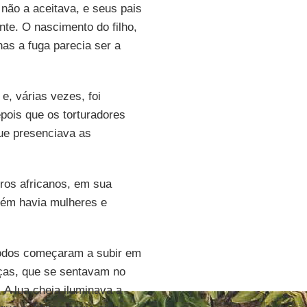
 não a aceitava, e seus pais
e. O nascimento do filho,
as a fuga parecia ser a
e, várias vezes, foi
pois que os torturadores
ue presenciava as
ros africanos, em sua
bém havia mulheres e
todos começaram a subir em
ças, que se sentavam no
A lua cheia iluminava a