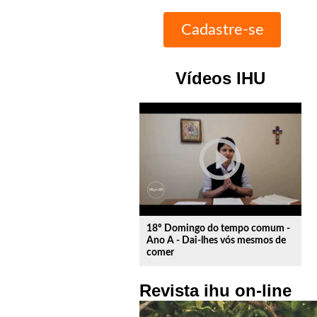
Vídeos IHU
play_circle_outline
18º Domingo do tempo comum -
Ano A - Dai-lhes vós mesmos de
comer
Revista ihu on-line