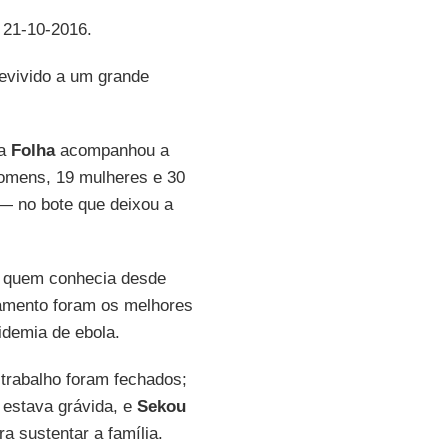
, 21-10-2016.
revivido a um grande
da
Folha
acompanhou a
omens, 19 mulheres e 30
— no bote que deixou a
a quem conhecia desde
samento foram os melhores
idemia de ebola.
 trabalho foram fechados;
 estava grávida, e
Sekou
a sustentar a família.