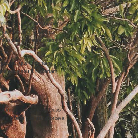
 que a
África
havia sido
inou logo, e alguns homens
não chorou e, talvez por
ormido praticamente o tempo
m luzes, que cresciam
ue ela e seu filho seriam
último domingo (16). Duas
 até o bote que transportava