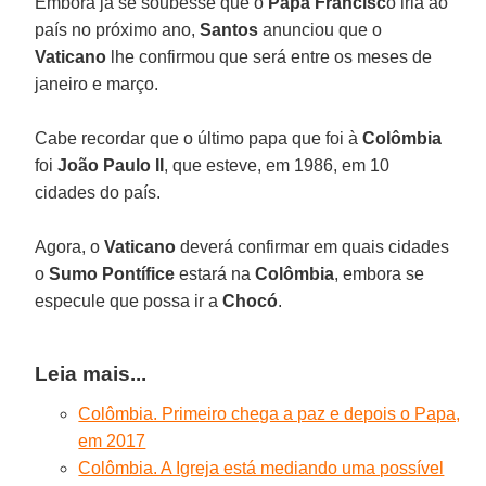
Embora já se soubesse que o
Papa Francisc
o iria ao
país no próximo ano,
Santos
anunciou que o
Vaticano
lhe confirmou que será entre os meses de
janeiro e março.
Cabe recordar que o último papa que foi à
Colômbia
foi
João Paulo II
, que esteve, em 1986, em 10
cidades do país.
Agora, o
Vaticano
deverá confirmar em quais cidades
o
Sumo Pontífice
estará na
Colômbia
, embora se
especule que possa ir a
Chocó
.
Leia mais...
Colômbia. Primeiro chega a paz e depois o Papa,
em 2017
Colômbia. A Igreja está mediando uma possível