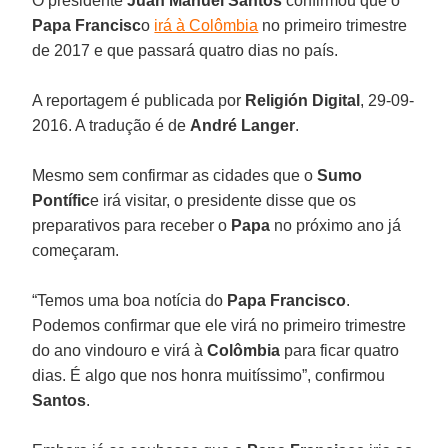
O presidente
Juan Manuel Santos
confirmou que o
Papa Francisc
o
irá à Colômbia
no primeiro trimestre
de 2017 e que passará quatro dias no país.
A reportagem é publicada por
Religión Digital
, 29-09-
2016. A tradução é de
André Langer
.
Mesmo sem confirmar as cidades que o
Sumo
Pontífic
e irá visitar, o presidente disse que os
preparativos para receber o
Papa
no próximo ano já
começaram.
“Temos uma boa notícia do
Papa Francisco
.
Podemos confirmar que ele virá no primeiro trimestre
do ano vindouro e virá à
Colômbia
para ficar quatro
dias. É algo que nos honra muitíssimo”, confirmou
Santos
.