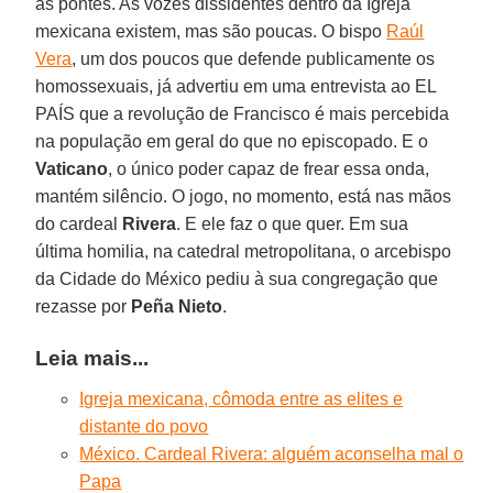
as pontes. As vozes dissidentes dentro da Igreja
mexicana existem, mas são poucas. O bispo
Raúl
Vera
, um dos poucos que defende publicamente os
homossexuais, já advertiu em uma entrevista ao EL
PAÍS que a revolução de Francisco é mais percebida
na população em geral do que no episcopado. E o
Vaticano
, o único poder capaz de frear essa onda,
mantém silêncio. O jogo, no momento, está nas mãos
do cardeal
Rivera
. E ele faz o que quer. Em sua
última homilia, na catedral metropolitana, o arcebispo
da Cidade do México pediu à sua congregação que
rezasse por
Peña Nieto
.
Leia mais...
Igreja mexicana, cômoda entre as elites e
distante do povo
México. Cardeal Rivera: alguém aconselha mal o
Papa