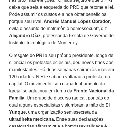
nas próximas eleições. “O mais seguro é que o PRI
deixe que seja a esquerda do PRD que retome a lei.
Pode assumir os custos e ainda obter benefícios,
porque seu rival,
Andrés Manuel López Obrador
,
evita o assunto do matrimônio homossexual”, diz
Alejandro Díaz
, professor da Escola de Governo do
Instituto Tecnológico de Monterrey.
O resgate do
PRI
a seu próprio presidente, longe de
silenciar os protestos eclesiais, deu novos brios aos
manifestantes. Há duas semanas saíram às ruas em
120 cidades. Neste sábado voltarão a protestar na
capital. O movimento, sob o apadrinhamento da
Igreja, se aglutinou em torno da
Frente Nacional da
Família
. Um grupo de discurso radical, por trás do
qual alguns especialistas vislumbram a mão do
El
Yunque
, uma organização semissecreta da
ultradireita mexicana.
Entre suas declarações
desaforadas afirmam que a homossexualidade é