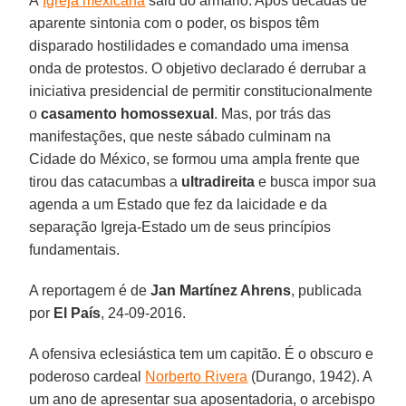
A
Igreja mexicana
saiu do armário. Após décadas de
aparente sintonia com o poder, os bispos têm
disparado hostilidades e comandado uma imensa
onda de protestos. O objetivo declarado é derrubar a
iniciativa presidencial de permitir constitucionalmente
o
casamento homossexual
. Mas, por trás das
manifestações, que neste sábado culminam na
Cidade do México, se formou uma ampla frente que
tirou das catacumbas a
ultradireita
e busca impor sua
agenda a um Estado que fez da laicidade e da
separação Igreja-Estado um de seus princípios
fundamentais.
A reportagem é de
Jan Martínez Ahrens
, publicada
por
El País
, 24-09-2016.
A ofensiva eclesiástica tem um capitão. É o obscuro e
poderoso cardeal
Norberto Rivera
(Durango, 1942). A
um ano de apresentar sua aposentadoria, o arcebispo