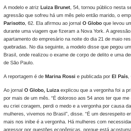
A modelo e atriz
Luiza Brunet
, 54, tornou público nesta s
agressão que sofreu há um mês pelo então marido, o empr
Parisotto
, 62. Ela afirmou ao jornal
O Globo
que levou um
durante uma viagem que fizeram a Nova York. A agressã
apartamento do empresário na noite do dia 21 de maio res
quebradas. No dia seguinte, a modelo disse que pegou um 
Brasil, onde realizou o exame de corpo de delito e uma de
de São Paulo.
A reportagem é de
Marina Rossi
e publicada por
El País
,
Ao jornal
O Globo, Luiza
explicou que a vergonha foi a pr
por mais de um mês. “É doloroso aos 54 anos ter que me
eu criei coragem, perdi o medo e a vergonha por causa da
mulheres, vivemos no Brasil”, disse. “É um desrespeito e
mais nos inibe é a vergonha. Há mulheres com necessidad
agressor por questões econômicas, porque está acostum