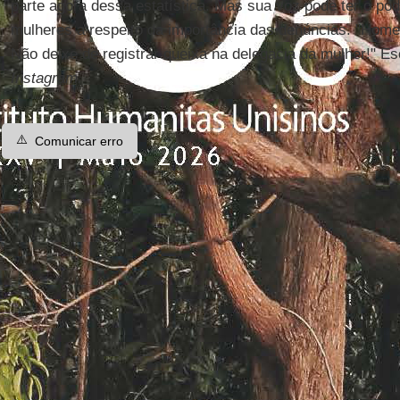
parte agora dessa estatística. Mas sua voz pode ter o pod
mulheres a respeito da importância das denúncias. "Ho
Não deixe de registrar queixa na delegacia da mulher!" Es
Instagram.
⚠️
Comunicar erro