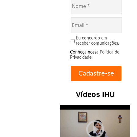
Eu concordo em
receber comunicações.
Conheça nossa
Política de
Privacidade
.
Vídeos IHU
play_circle_outline