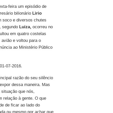
exta-feira um episódio de
esário bilionário
Lirio
 soco e diversos chutes
o, segundo
Luiza,
ocorreu no
ultou em quatro costelas
avião e voltou para o
núncia ao Ministério Público
 01-07-2016.
incipal razão do seu silêncio
 expor dessa maneira. Mas
 situação que nós,
m relação à gente. O que
e de ficar ao lado do
ada ou mesmo por achar que