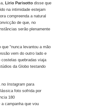
sa,
Lirio Parisotto
disse que
ido na intimidade estejam
ora compreenda a natural
onvicção de que, no
unstâncias serão plenamente
o que "nunca levantou a mão
ssão vem do outro lado e
o costelas quebradas viaja
túdios da Globo testando
a no
Instagram
para
lássica foto sofrida por
ncia 180
é a campanha que vou