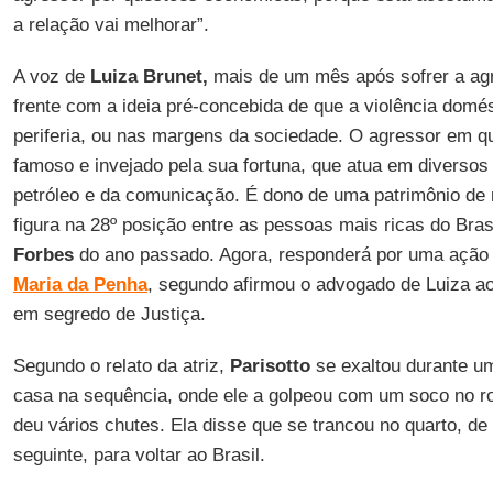
a relação vai melhorar”.
A voz de
Luiza Brunet,
mais de um mês após sofrer a ag
frente com a ideia pré-concebida de que a violência domé
periferia, ou nas margens da sociedade. O agressor em 
famoso e invejado pela sua fortuna, que atua em diversos
petróleo e da comunicação. É dono de uma patrimônio de m
figura na 28º posição entre as pessoas mais ricas do Brasi
Forbes
do ano passado. Agora, responderá por uma ação
Maria da Penha
, segundo afirmou o advogado de Luiza ao
em segredo de Justiça.
Segundo o relato da atriz,
Parisotto
se exaltou durante um
casa na sequência, onde ele a golpeou com um soco no ro
deu vários chutes. Ela disse que se trancou no quarto, de
seguinte, para voltar ao Brasil.