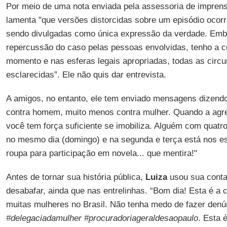
Por meio de uma nota enviada pela assessoria de impren
lamenta "que versões distorcidas sobre um episódio ocorr
sendo divulgadas como única expressão da verdade. Emb
repercussão do caso pelas pessoas envolvidas, tenho a c
momento e nas esferas legais apropriadas, todas as circ
esclarecidas”. Ele não quis dar entrevista.
A amigos, no entanto, ele tem enviado mensagens dizend
contra homem, muito menos contra mulher. Quando a agre
você tem força suficiente se imobiliza. Alguém com quatr
no mesmo dia (domingo) e na segunda e terça está nos es
roupa para participação em novela... que mentira!"
Antes de tornar sua história pública,
Luiza
usou sua cont
desabafar, ainda que nas entrelinhas. “Bom dia! Esta é a c
muitas mulheres no Brasil. Não tenha medo de fazer denú
#delegaciadamulher #procuradoriageraldesaopaulo
. Esta 