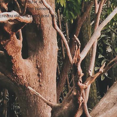
er de conscientizar as
mens não batem em homens.
creveu ela, em outro post no