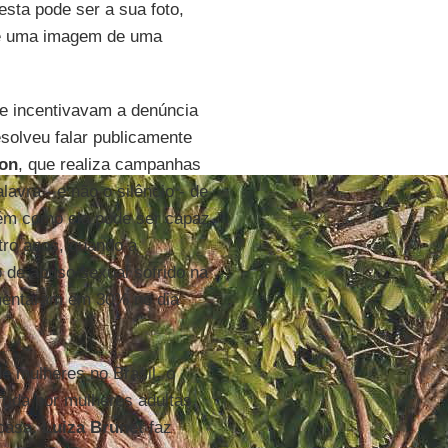
esta pode ser a sua foto,
 de uma imagem de uma
ue incentivavam a denúncia
esolveu falar publicamente
von
, que realiza campanhas
lavra - e não o silêncio - de
uém como ela pode ser capaz
tro anos, quando a
 de abuso sexual sofrido na
entaram em 30% no dia
de mulheres no Brasil, o
frida por mulheres adultas.
 casa.
Luiza Brunet
faz