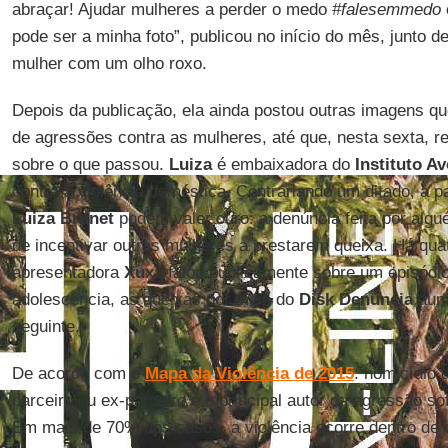
abraçar! Ajudar mulheres a perder o medo
#falesemmedo
pode ser a minha foto”, publicou no início do mês, junto
mulher com um olho roxo.
Depois da publicação, ela ainda postou outras imagens q
de agressões contra as mulheres, até que, nesta sexta, r
sobre o que passou.
Luiza
é embaixadora do
Instituto A
contra a violência doméstica. Contrariando um ditado, a pa
Luiza Brunet
podem valer ouro: a denúncia feita por alg
de incentivar outras mulheres a prestarem queixa. Há qua
apresentadora
Xuxa
falou publicamente sobre um episódio
adolescência, as queixas por meio do
Disk Denúncia
aum
seguinte.
De acordo com o
Mapa da Violência de 2015
: homicídio 
parceiro ou ex-parceiro é o principal autor da agressão so
Em mais de 70% dos casos, a violência ocorre dentro de