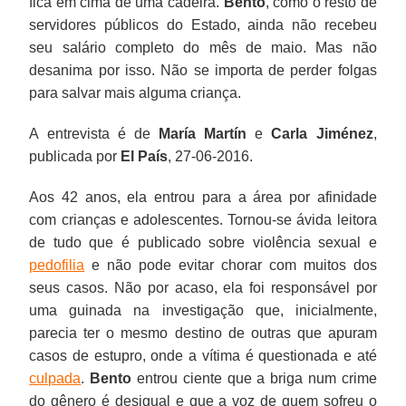
fica em cima de uma cadeira.
Bento
, como o resto de
servidores públicos do Estado, ainda não recebeu
seu salário completo do mês de maio. Mas não
desanima por isso. Não se importa de perder folgas
para salvar mais alguma criança.
A entrevista é de
María Martín
e
Carla Jiménez
,
publicada por
El País
, 27-06-2016.
Aos 42 anos, ela entrou para a área por afinidade
com crianças e adolescentes. Tornou-se ávida leitora
de tudo que é publicado sobre violência sexual e
pedofilia
e não pode evitar chorar com muitos dos
seus casos. Não por acaso, ela foi responsável por
uma guinada na investigação que, inicialmente,
parecia ter o mesmo destino de outras que apuram
casos de estupro, onde a vítima é questionada e até
culpada
.
Bento
entrou ciente que a briga num crime
do gênero é desigual e que a voz de quem sofreu o