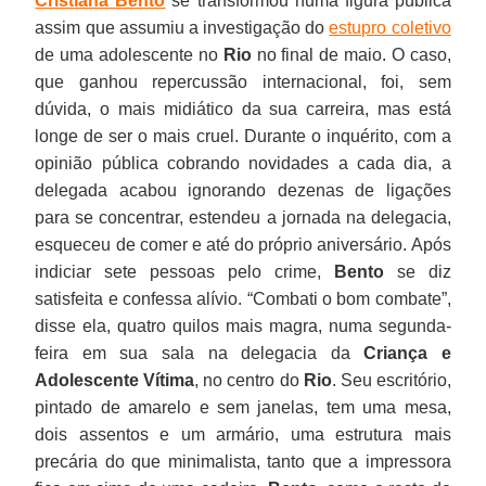
Cristiana Bento
se transformou numa figura pública
assim que assumiu a investigação do
estupro coletivo
de uma adolescente no
Rio
no final de maio. O caso,
que ganhou repercussão internacional, foi, sem
dúvida, o mais midiático da sua carreira, mas está
longe de ser o mais cruel. Durante o inquérito, com a
opinião pública cobrando novidades a cada dia, a
delegada acabou ignorando dezenas de ligações
para se concentrar, estendeu a jornada na delegacia,
esqueceu de comer e até do próprio aniversário. Após
indiciar sete pessoas pelo crime,
Bento
se diz
satisfeita e confessa alívio. “Combati o bom combate”,
disse ela, quatro quilos mais magra, numa segunda-
feira em sua sala na delegacia da
Criança e
Adolescente Vítima
, no centro do
Rio
. Seu escritório,
pintado de amarelo e sem janelas, tem uma mesa,
dois assentos e um armário, uma estrutura mais
precária do que minimalista, tanto que a impressora