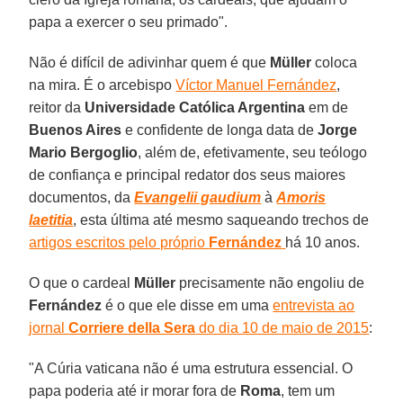
papa a exercer o seu primado".
Não é difícil de adivinhar quem é que
Müller
coloca
na mira. É o arcebispo
Víctor Manuel Fernández
,
reitor da
Universidade Católica Argentina
em de
Buenos Aires
e confidente de longa data de
Jorge
Mario Bergoglio
, além de, efetivamente, seu teólogo
de confiança e principal redator dos seus maiores
documentos, da
Evangelii gaudium
à
Amoris
laetitia
, esta última até mesmo saqueando trechos de
artigos escritos pelo próprio
Fernández
há 10 anos.
O que o cardeal
Müller
precisamente não engoliu de
Fernández
é o que ele disse em uma
entrevista ao
jornal
Corriere della Sera
do dia 10 de maio de 2015
:
"A Cúria vaticana não é uma estrutura essencial. O
papa poderia até ir morar fora de
Roma
, tem um