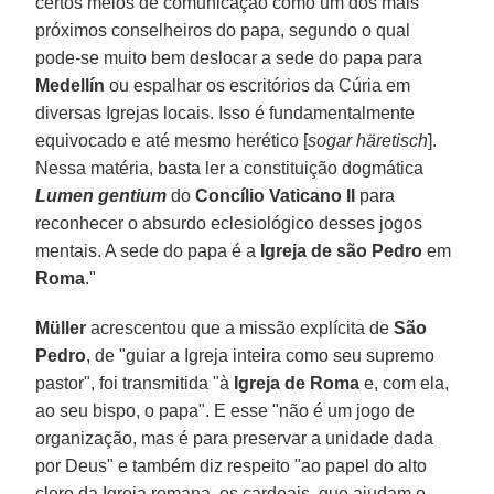
certos meios de comunicação como um dos mais
próximos conselheiros do papa, segundo o qual
pode-se muito bem deslocar a sede do papa para
Medellín
ou espalhar os escritórios da Cúria em
diversas Igrejas locais. Isso é fundamentalmente
equivocado e até mesmo herético [
sogar häretisch
].
Nessa matéria, basta ler a constituição dogmática
Lumen gentium
do
Concílio Vaticano II
para
reconhecer o absurdo eclesiológico desses jogos
mentais. A sede do papa é a
Igreja de são Pedro
em
Roma
."
Müller
acrescentou que a missão explícita de
São
Pedro
, de "guiar a Igreja inteira como seu supremo
pastor", foi transmitida "à
Igreja de Roma
e, com ela,
ao seu bispo, o papa". E esse "não é um jogo de
organização, mas é para preservar a unidade dada
por Deus" e também diz respeito "ao papel do alto
clero da Igreja romana, os cardeais, que ajudam o