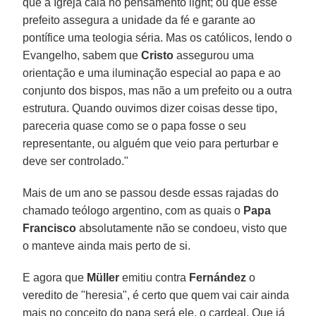
que a Igreja caia no pensamento light; ou que esse
prefeito assegura a unidade da fé e garante ao
pontífice uma teologia séria. Mas os católicos, lendo o
Evangelho, sabem que
Cristo
assegurou uma
orientação e uma iluminação especial ao papa e ao
conjunto dos bispos, mas não a um prefeito ou a outra
estrutura. Quando ouvimos dizer coisas desse tipo,
pareceria quase como se o papa fosse o seu
representante, ou alguém que veio para perturbar e
deve ser controlado."
Mais de um ano se passou desde essas rajadas do
chamado teólogo argentino, com as quais o
Papa
Francisco
absolutamente não se condoeu, visto que
o manteve ainda mais perto de si.
E agora que
Müller
emitiu contra
Fernández
o
veredito de "heresia", é certo que quem vai cair ainda
mais no conceito do papa será ele, o cardeal. Que já