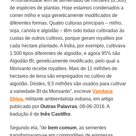
“A humanidade tem se alimentado de milhares (8.500)
de espécies de plantas. Hoje estamos condenados a
comer milho e soja geneticamente modificados de
diferentes formas. Quatro culturas principais – milho,
soja, canola e algodão – têm sido todas cultivadas às
custas de outros cultivos, porque geram royalties por
cada hectare plantado. A Índia, por exemplo, cultivava
1.500 tipos diferentes de algodão, e agora 95% são
Algodão Bt, geneticamente modificado, pelo qual a
Monsanto recebe royalties. Mais de 11 milhões de
hectares de terra são empregados no cultivo de
algodão. Destes, 9,5 milhões são usados para cultivar
a variedade Bt da Monsanto”, escreve
Vandana
Shiva
, militante ambientalista indiana, em artigo
publicado por
Outras Palavras
, 08-06-2016. A
tradução é de
Inês Castilho
.
Segundo ela, “de
bem comum
, as sementes
transformaram-se em commodities de empresas