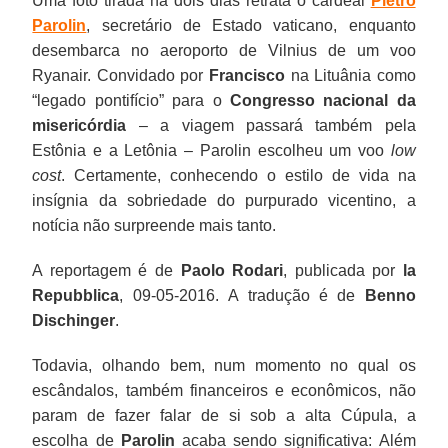
Uma foto tirada há dois dias retrata o cardeal
Pietro
Parolin
, secretário de Estado vaticano, enquanto
desembarca no aeroporto de Vilnius de um voo
Ryanair. Convidado por
Francisco
na Lituânia como
“legado pontifício” para o
Congresso nacional da
misericórdia
– a viagem passará também pela
Estônia e a Letônia – Parolin escolheu um voo
low
cost
. Certamente, conhecendo o estilo de vida na
insígnia da sobriedade do purpurado vicentino, a
notícia não surpreende mais tanto.
A reportagem é de
Paolo Rodari
, publicada por
la
Repubblica
, 09-05-2016. A tradução é de
Benno
Dischinger
.
Todavia, olhando bem, num momento no qual os
escândalos, também financeiros e econômicos, não
param de fazer falar de si sob a alta Cúpula, a
escolha de
Parolin
acaba sendo significativa: Além