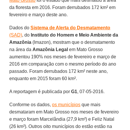
Mato Grosso
foi o estado que mais desmatou a área
da floresta em 2016. Foram derrubados 172 km² em
fevereiro e março deste ano.
Dados do
Sistema de Alerta do Desmatamento
(SAD)
, do
Instituto do Homem e Meio Ambiente da
Amazônia
(Imazon), mostram que o desmatamento
na área da
Amazônia Legal
em Mato Grosso
aumentou 190% nos meses de fevereiro e março de
2016 em comparação com o mesmo período do ano
passado. Foram derrubados 172 km² neste ano,
enquanto em 2015 foram 60 km².
A reportagem é publicada por
G1
, 07-05-2016.
Conforme os dados,
os municípios
que mais
desmataram em Mato Grosso nos meses de fevereiro
e março foram Marcelândia (27,9 km²) e Feliz Natal
(26 km²). Outros oito municípios do estão estão na