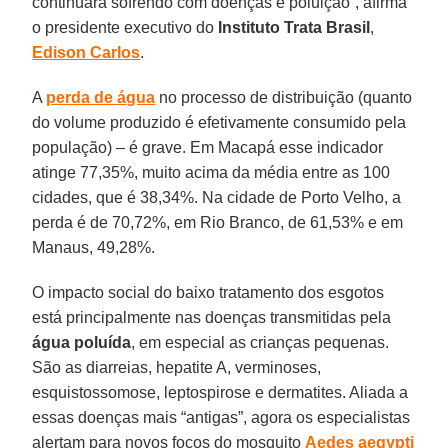
continuará sofrendo com doenças e poluição”, afirma
o presidente executivo do
Instituto Trata Brasil
,
Edison Carlos
.
A
perda de água
no processo de distribuição (quanto
do volume produzido é efetivamente consumido pela
população) – é grave. Em Macapá esse indicador
atinge 77,35%, muito acima da média entre as 100
cidades, que é 38,34%. Na cidade de Porto Velho, a
perda é de 70,72%, em Rio Branco, de 61,53% e em
Manaus, 49,28%.
O impacto social do baixo tratamento dos esgotos
está principalmente nas doenças transmitidas pela
água poluída
, em especial as crianças pequenas.
São as diarreias, hepatite A, verminoses,
esquistossomose, leptospirose e dermatites. Aliada a
essas doenças mais “antigas”, agora os especialistas
alertam para novos focos do mosquito
Aedes aegypti