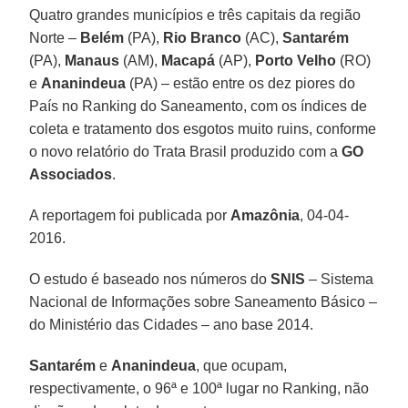
Quatro grandes municípios e três capitais da região
Norte –
Belém
(PA),
Rio Branco
(AC),
Santarém
(PA),
Manaus
(AM),
Macapá
(AP),
Porto Velho
(RO)
e
Ananindeua
(PA) – estão entre os dez piores do
País no Ranking do Saneamento, com os índices de
coleta e tratamento dos esgotos muito ruins, conforme
o novo relatório do Trata Brasil produzido com a
GO
Associados
.
A reportagem foi publicada por
Amazônia
, 04-04-
2016.
O estudo é baseado nos números do
SNIS
– Sistema
Nacional de Informações sobre Saneamento Básico –
do Ministério das Cidades – ano base 2014.
Santarém
e
Ananindeua
, que ocupam,
respectivamente, o 96ª e 100ª lugar no Ranking, não