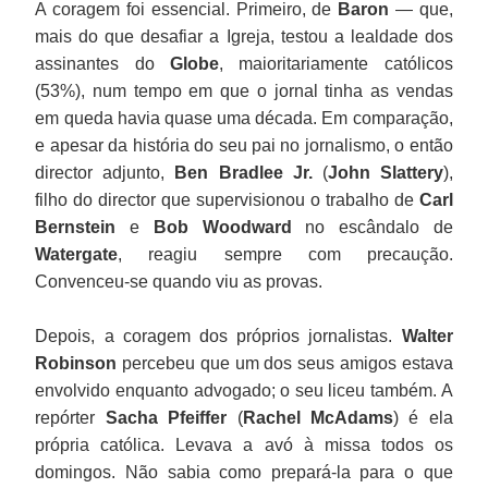
A coragem foi essencial. Primeiro, de
Baron
— que,
mais do que desafiar a Igreja, testou a lealdade dos
assinantes do
Globe
, maioritariamente católicos
(53%), num tempo em que o jornal tinha as vendas
em queda havia quase uma década. Em comparação,
e apesar da história do seu pai no jornalismo, o então
director adjunto,
Ben Bradlee Jr.
(
John Slattery
),
filho do director que supervisionou o trabalho de
Carl
Bernstein
e
Bob Woodward
no escândalo de
Watergate
, reagiu sempre com precaução.
Convenceu-se quando viu as provas.
Depois, a coragem dos próprios jornalistas.
Walter
Robinson
percebeu que um dos seus amigos estava
envolvido enquanto advogado; o seu liceu também. A
repórter
Sacha Pfeiffer
(
Rachel McAdams
) é ela
própria católica. Levava a avó à missa todos os
domingos. Não sabia como prepará-la para o que