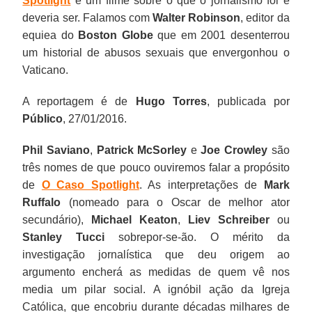
Spotlight
é um filme sobre o que o jornalismo foi e
deveria ser. Falamos com
Walter Robinson
, editor da
equiea do
Boston Globe
que em 2001 desenterrou
um historial de abusos sexuais que envergonhou o
Vaticano.
A reportagem é de
Hugo Torres
, publicada por
Público
, 27/01/2016.
Phil Saviano
,
Patrick McSorley
e
Joe Crowley
são
três nomes de que pouco ouviremos falar a propósito
de
O Caso Spotlight
. As interpretações de
Mark
Ruffalo
(nomeado para o Oscar de melhor ator
secundário),
Michael Keaton
,
Liev Schreiber
ou
Stanley Tucci
sobrepor-se-ão. O mérito da
investigação jornalística que deu origem ao
argumento encherá as medidas de quem vê nos
media um pilar social. A ignóbil ação da Igreja
Católica, que encobriu durante décadas milhares de