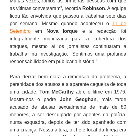
Muitas vezes, fomos as primeiras pessoas com que
as vítimas conversaram”, recorda
Robinson
. A equipe
ficou tão envolvida que passou a trabalhar sete dias
por semana. Mesmo quando aconteceu o
11 de
Setembro
em
Nova Iorque
e a redacção foi
integralmente mobilizada para a cobertura dos
ataques, mesmo aí os jornalistas continuaram a
trabalhar na investigação. “Sentimos uma profunda
responsabilidade em publicar a história.”
Para deixar bem clara a dimensão do problema, a
perenidade dos abusos e a aparente cegueira de toda
uma cidade,
Tom McCarthy
abre o filme em 1976.
Mostra-nos o padre
John Geoghan
, mais tarde
acusado de abusar sexualmente de mais de 80
menores, a ser desculpado por agentes da polícia,
numa esquadra, depois de ter sido apanhado com
uma criança. Nessa altura, o chefe local da Igreja era