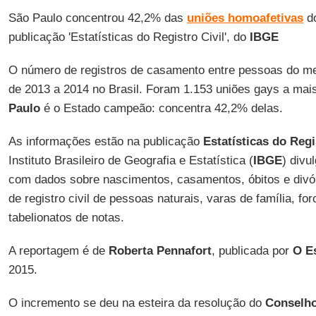
São Paulo concentrou 42,2% das
uniões homoafetivas
do
publicação 'Estatísticas do Registro Civil', do
IBGE
O número de registros de casamento entre pessoas do 
de 2013 a 2014 no Brasil. Foram 1.153 uniões gays a mai
Paulo
é o Estado campeão: concentra 42,2% delas.
As informações estão na publicação
Estatísticas do Regi
Instituto Brasileiro de Geografia e Estatística (
IBGE
) divu
com dados sobre nascimentos, casamentos, óbitos e divór
de registro civil de pessoas naturais, varas de família, fo
tabelionatos de notas.
A reportagem é de
Roberta Pennafort
, publicada por
O E
2015.
O incremento se deu na esteira da resolução do
Conselho