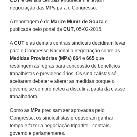
CUT
e demais centrais endurecem e levam
negociação das
MPs
para o Congresso.
A reportagem é de
Marize Muniz de Souza
e
publicada pelo portal da
CUT
, 05-02-2015.
A
CUT
e as demais centrais sindicais decidiram levar
para o Congresso Nacional a negociação sobre as
Medidas Provisórias (MPs) 664
e
665
que
restringem as regras para concessão de benefícios
trabalhistas e previdenciários. Os sindicalistas só
aceitaram debater e alterar as medidas porque o
governo se comprometeu a discutir a pauta da classe
trabalhadora.
Como as
MPs
precisam ser aprovadas pelo
Congresso, os sindicalistas propuseram ganhar
tempo e fazer a negociação tripartite - centrais,
governo e parlamentares.