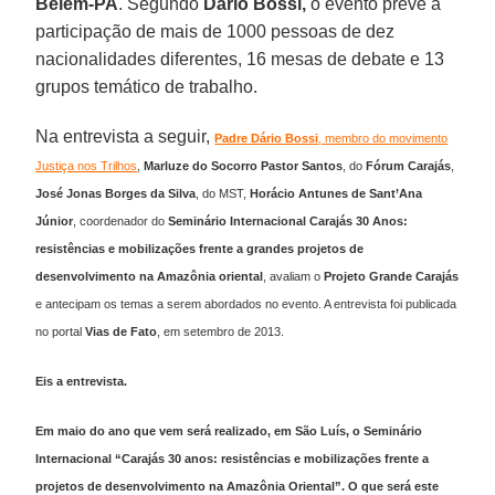
Belém-PA
. Segundo
Dário Bossi,
o evento prevê a
participação de mais de 1000 pessoas de dez
nacionalidades diferentes, 16 mesas de debate e 13
grupos temático de trabalho.
Na entrevista a seguir,
Padre Dário Bossi
, membro do movimento
Justiça nos Trilhos
,
Marluze do Socorro Pastor
Santos
, do
Fórum Carajás
,
José Jonas Borges da Silva
, do MST,
Horácio Antunes de Sant’Ana
Júnior
, coordenador do
Seminário Internacional Carajás 30 Anos:
resistências e mobilizações frente a grandes projetos de
desenvolvimento na Amazônia oriental
, avaliam o
Projeto Grande Carajás
e antecipam os temas a serem abordados no evento. A entrevista foi publicada
no portal
Vias de Fato
, em setembro de 2013.
Eis a entrevista.
Em maio do ano que vem será realizado, em São Luís, o Seminário
Internacional “Carajás 30 anos: resistências e mobilizações frente a
projetos de desenvolvimento na Amazônia Oriental”. O que será este