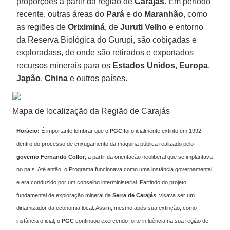
proporções a partir da região de
Carajás
. Em período
recente, outras áreas do
Pará
e do
Maranhão
, como
as regiões de
Oriximiná
, de
Juruti Velho
e entorno
da Reserva Biológica do Gurupi, são cobiçadas e
exploradass, de onde são retirados e exportados
recursos minerais para os
Estados Unidos
,
Europa
,
Japão
,
China
e outros países.
Mapa de localização da Região de Carajás
Horácio:
É importante lembrar que o
PGC
foi oficialmente extinto em 1992,
dentro do processo de enxugamento da máquina pública realizado pelo
governo Fernando Collor
, a partir da orientação neoliberal que se implantava
no país. Até então, o Programa funcionava como uma instância governamental
e era conduzido por um conselho interministerial. Partindo do projeto
fundamental de exploração mineral da
Serra de Carajás
, visava ser um
dinamizador da economia local. Assim, mesmo após sua extinção, como
instância oficial, o
PGC
continuou exercendo forte influência na sua região de