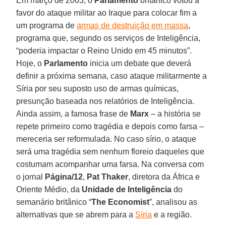
Em março de 2003, o
Parlamento
britânico votou a
favor do ataque militar ao Iraque para colocar fim a
um programa de
armas de destruição em massa
,
programa que, segundo os serviços de Inteligência,
“poderia impactar o Reino Unido em 45 minutos”.
Hoje, o
Parlamento
inicia um debate que deverá
definir a próxima semana, caso ataque militarmente a
Síria por seu suposto uso de armas químicas,
presunção baseada nos relatórios de Inteligência.
Ainda assim, a famosa frase de
Marx
– a história se
repete primeiro como tragédia e depois como farsa –
mereceria ser reformulada. No caso sírio, o ataque
será uma tragédia sem nenhum floreio daqueles que
costumam acompanhar uma farsa. Na conversa com
o jornal
Página/12
,
Pat Thaker
, diretora da África e
Oriente Médio, da
Unidade de Inteligência
do
semanário britânico “
The Economist
”, analisou as
alternativas que se abrem para a
Síria
e a região.