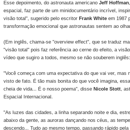
Esse depoimento, do astronauta americano
Jeff Hoffman
espacial, faz parte de um minidocumentário incrível, insp
visão total", sugerido pelo escritor
Frank White
em 1987 p
transformação emocional que astronautas sentem ao olha
(Em inglês, chama-se "overview effect", que se traduz ma
"visão total" pois faz referência ao cerne do efeito, a visão 
vídeo que sugiro a todos, mesmo se não souberem inglês
"Você começa com uma expectativa do que vai ver, mas 
visto de fato. É tão mais bonita do que você imagina, essa
cheia de vida... É o nosso poema", disse
Nicole Stott
, as
Espacial Internacional.
"As luzes das cidades, a linha separando noite e dia, est
abaixo da gente, as auroras dançando nos céus, as tempe
descendo... Tudo ao mesmo tempo, passando rápido pela e