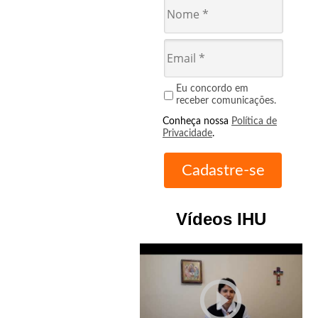
Eu concordo em
receber comunicações.
Conheça nossa
Política de
Privacidade
.
Vídeos IHU
play_circle_outline