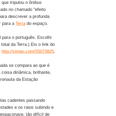
, que tripulou o ônibus
irado no chamado "efeito
ara descrever a profunda
r para a
Terra
do espaço.
l para o português. Escolhi
total da Terra.) Eis o link do
:
http://vimeo.com/55073825
.
nada se compara ao que é
 coisa dinâmica, brilhante,
tronauta da Estação
relas cadentes passando
stades e os raios subindo e
spaçonave, tão difícil de