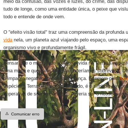
meio da confusão, das vozes e luzes, do crime, das dispu
tudo de longe, como uma entidade única, o peixe que vi
todo e entende de onde vem.
O "efeito visão total" traz uma compreensão da profunda 
vida
nela, um planeta azul viajando pelo espaço, uma es
organismo vivo e profundamente frágil.
Pensar que o manto que protege a vida na Terra, a atmosf
uma maçã e que, sem ele, não poderíamos sobreviver. De
o impacto negativo da nossa presença. E temem pelo
futu
espécie. A Terra, vista como um todo, é o símbolo da nos
imperativa de sua preservação deveria ser o nosso mantr
⚠️
Comunicar erro