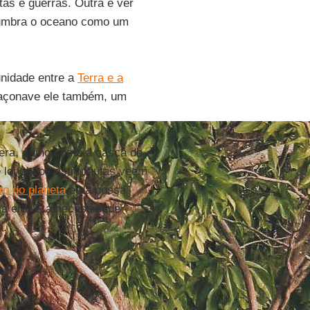
tas e guerras. Outra é ver
slumbra o oceano como um
unidade entre a
Terra e a
paçonave ele também, um
era, é fino como a casca de
 longe, os astronautas veem
ro do planeta
e da nossa
sa era. E a necessidade
a.