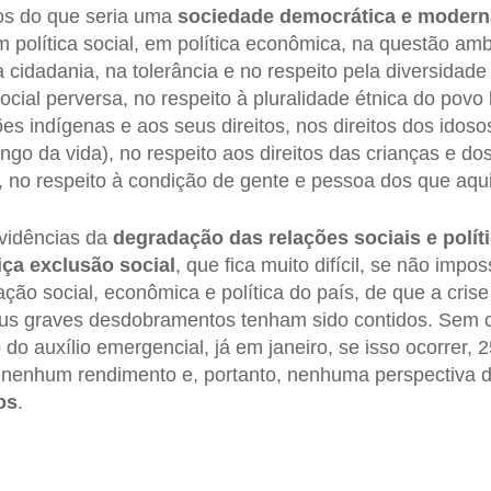
rios do que seria uma
sociedade democrática e modern
em política social, em política econômica, na questão am
cidadania, na tolerância e no respeito pela diversidade s
cial perversa, no respeito à pluralidade étnica do povo b
es indígenas e aos seus direitos, nos direitos dos idoso
ngo da vida), no respeito aos direitos das crianças e do
, no respeito à condição de gente e pessoa dos que aqu
evidências da
degradação das relações sociais e polít
ça exclusão social
, que fica muito difícil, se não impo
ação social, econômica e política do país, de que a crise
eus graves desdobramentos tenham sido contidos. Sem c
o auxílio emergencial, já em janeiro, se isso ocorrer, 
 nenhum rendimento e, portanto, nenhuma perspectiva 
os
.