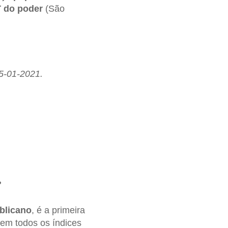
T do poder
(São
05-01-2021.
?
ublicano
, é a primeira
em todos os índices