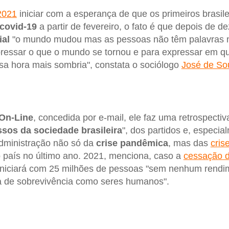
2021
iniciar com a esperança de que os primeiros brasil
 covid-19
a partir de fevereiro, o fato é que depois de 
ial
"o mundo mudou mas as pessoas não têm palavras 
ressar o que o mundo se tornou e para expressar em qu
a hora mais sombria", constata o sociólogo
José de So
On-Line
, concedida por e-mail, ele faz uma retrospecti
ssos da sociedade brasileira
", dos partidos e, especia
dministração não só da
crise pandêmica
, mas das
cris
 país no último ano. 2021, menciona, caso a
cessação d
iniciará com 25 milhões de pessoas "sem nenhum rendim
 de sobrevivência como seres humanos".