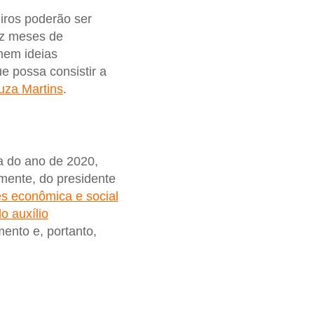
eiros poderão ser
dez meses de
nem ideias
e possa consistir a
uza Martins
.
va do ano de 2020,
lmente, do presidente
es econômica e social
o auxílio
ento e, portanto,