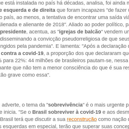
e está instalada no país há décadas, analisa, foi ainda
e esquerda e de direita
que foram incapazes "de fazer 
o país, ao menos, a tentativa de encontrar uma saída vi
 alienada e alienante de 2018". Aliado ao poder político, 
presidente
, acentua, as "
igrejas de balcão
" vendem um
disseminando a convicção pseudorreligiosa de que se
tingidos pela pandemia". E lamenta: "Após a declaração
 contra a covid-19
, a proporção dos que declararam q
 para 22%: 44 milhões de brasileiros pautam-se, nessa q
ante que não tem a menor consciência do que é sua res
tão grave como essa".
 adverte, o tema da "
sobrevivência
" é o mais urgente p
 inicia. "Se o
Brasil sobreviver à covid-19
e aos des
 Brasil terá que discutir a sua
reconstrução
como nação d
 as esquerdas em especial, terão que superar suas conce