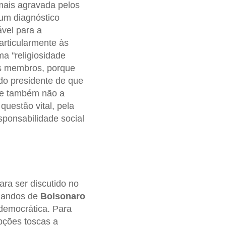
 mais agravada pelos
um diagnóstico
ável para a
particularmente às
a "religiosidade
us membros, porque
 do presidente de que
ue também não a
uestão vital, pela
ponsabilidade social
ara ser discutido no
mandos de
Bolsonaro
emocrática. Para
pções toscas a