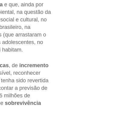
a
e que, ainda por
biental, na questão da
ocial e cultural, no
rasileiro, na
s (que arrastaram o
s adolescentes, no
i habitam.
icas
, de
incremento
ssível, reconhecer
 tenha sido revertida
ontar a previsão de
25 milhões de
de
sobrevivência