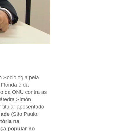
 Sociologia pela
 Flórida e da
io da ONU contra as
Cátedra Simón
 titular aposentado
dade
(São Paulo:
tória na
iça popular no