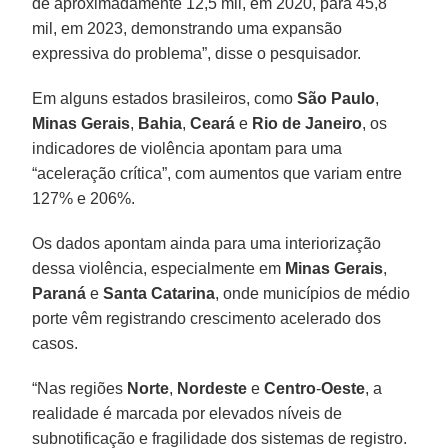
de aproximadamente 12,5 mil, em 2020, para 45,8
mil, em 2023, demonstrando uma expansão
expressiva do problema”, disse o pesquisador.
Em alguns estados brasileiros, como
São
Paulo
,
Minas
Gerais
,
Bahia
,
Ceará
e
Rio de
Janeiro
, os
indicadores de violência apontam para uma
“aceleração crítica”, com aumentos que variam entre
127% e 206%.
Os dados apontam ainda para uma interiorização
dessa violência, especialmente em
Minas
Gerais
,
Paraná
e
Santa
Catarina
, onde municípios de médio
porte vêm registrando crescimento acelerado dos
casos.
“Nas regiões
Norte
,
Nordeste
e
Centro
-
Oeste
, a
realidade é marcada por elevados níveis de
subnotificação e fragilidade dos sistemas de registro.