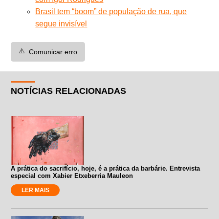
Brasil tem “boom” de população de rua, que
segue invisível
⚠️
Comunicar erro
NOTÍCIAS RELACIONADAS
A prática do sacrifício, hoje, é a prática da barbárie. Entrevista
especial com Xabier Etxeberria Mauleon
LER MAIS