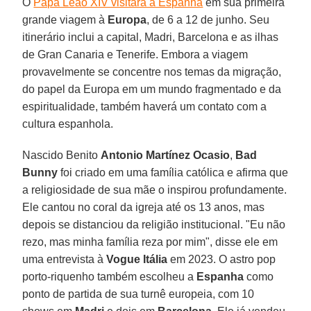
O
Papa Leão XIV visitará a Espanha
em sua primeira
grande viagem à
Europa
, de 6 a 12 de junho. Seu
itinerário inclui a capital, Madri, Barcelona e as ilhas
de Gran Canaria e Tenerife. Embora a viagem
provavelmente se concentre nos temas da migração,
do papel da Europa em um mundo fragmentado e da
espiritualidade, também haverá um contato com a
cultura espanhola.
Nascido Benito
Antonio Martínez Ocasio
,
Bad
Bunny
foi criado em uma família católica e afirma que
a religiosidade de sua mãe o inspirou profundamente.
Ele cantou no coral da igreja até os 13 anos, mas
depois se distanciou da religião institucional. "Eu não
rezo, mas minha família reza por mim", disse ele em
uma entrevista à
Vogue Itália
em 2023. O astro pop
porto-riquenho também escolheu a
Espanha
como
ponto de partida de sua turnê europeia, com 10