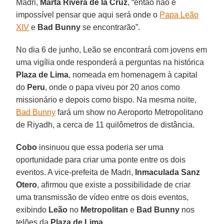
Madri,
Marta Rivera de la Cruz
, “então não é
impossível pensar que aqui será onde o
Papa Leão
XIV
e
Bad Bunny
se encontrarão”.
No dia 6 de junho, Leão se encontrará com jovens em
uma vigília onde responderá a perguntas na histórica
Plaza de Lima
, nomeada em homenagem à capital
do
Peru
, onde o papa viveu por 20 anos como
missionário e depois como bispo. Na mesma noite,
Bad Bunny
fará um show no Aeroporto Metropolitano
de Riyadh, a cerca de 11 quilômetros de distância.
Cobo
insinuou que essa poderia ser uma
oportunidade para criar uma ponte entre os dois
eventos. A vice-prefeita de Madri,
Inmaculada Sanz
Otero
, afirmou que existe a possibilidade de criar
uma transmissão de vídeo entre os dois eventos,
exibindo
Leão
no
Metropolitan
e
Bad Bunny
nos
telões da
Plaza de Lima
.