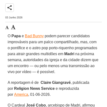
share
03 Junho 2026
O
Papa
e
Bad Bunny
podem parecer candidatos
improváveis ​​para um palco compartilhado, mas, com
o pontífice e o astro pop porto-riquenho programados
para atrair grandes multidões em
Madri
na próxima
semana, autoridades da igreja e da cidade dizem que
um encontro — ou pelo menos uma transmissão ao
vivo por vídeo — é possível.
A reportagem é de
Claire Giangravé
, publicada
por
Religion News Service
e reproduzida
por
America
, 01-06-2026.
O Cardeal
José Cobo
, arcebispo de Madri, afirmou