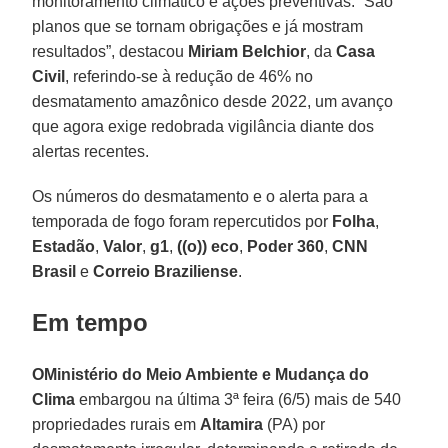
monitoramento climático e ações preventivas. “São
planos que se tornam obrigações e já mostram
resultados”, destacou
Miriam Belchior
, da
Casa
Civil
, referindo-se à redução de 46% no
desmatamento amazônico desde 2022, um avanço
que agora exige redobrada vigilância diante dos
alertas recentes.
Os números do desmatamento e o alerta para a
temporada de fogo foram repercutidos por
Folha
,
Estadão
,
Valor
,
g1
,
((o)) eco
,
Poder 360
,
CNN
Brasil
e
Correio Braziliense
.
Em tempo
OMinistério do Meio Ambiente e Mudança do
Clima
embargou na última 3ª feira (6/5) mais de 540
propriedades rurais em
Altamira
(PA) por