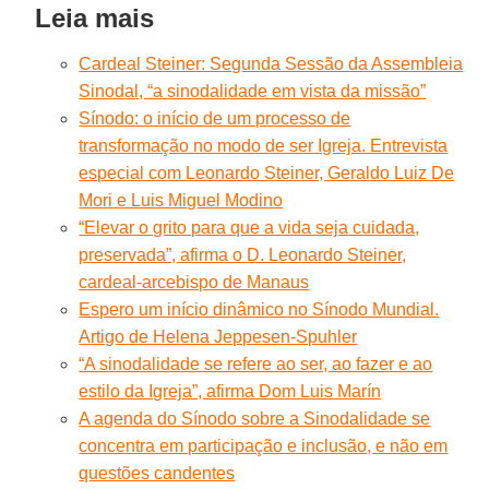
Leia mais
Cardeal Steiner: Segunda Sessão da Assembleia
Sinodal, “a sinodalidade em vista da missão”
Sínodo: o início de um processo de
transformação no modo de ser Igreja. Entrevista
especial com Leonardo Steiner, Geraldo Luiz De
Mori e Luis Miguel Modino
“Elevar o grito para que a vida seja cuidada,
preservada”, afirma o D. Leonardo Steiner,
cardeal-arcebispo de Manaus
Espero um início dinâmico no Sínodo Mundial.
Artigo de Helena Jeppesen-Spuhler
“A sinodalidade se refere ao ser, ao fazer e ao
estilo da Igreja”, afirma Dom Luis Marín
A agenda do Sínodo sobre a Sinodalidade se
concentra em participação e inclusão, e não em
questões candentes