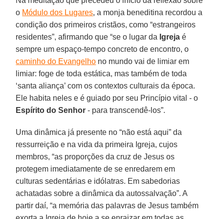
Na meditação que precedeu o início da reflexão sobre
o
Módulo dos Lugares
, a monja beneditina recordou a
condição dos primeiros cristãos, como “estrangeiros
residentes”, afirmando que “se o lugar da
Igreja
é
sempre um espaço-tempo concreto de encontro, o
caminho do Evangelho
no mundo vai de limiar em
limiar: foge de toda estática, mas também de toda
‘santa aliança’ com os contextos culturais da época.
Ele habita neles e é guiado por seu Princípio vital - o
Espírito do Senhor
- para transcendê-los”.
Uma dinâmica já presente no “não está aqui” da
ressurreição e na vida da primeira Igreja, cujos
membros, “as proporções da cruz de Jesus os
protegem imediatamente de se enredarem em
culturas sedentárias e idólatras. Em sabedorias
achatadas sobre a dinâmica da autossalvação”. A
partir daí, “a memória das palavras de Jesus também
exorta a Igreja de hoje a se enraizar em todas as