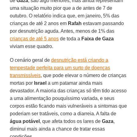
de
Gaza
, são algo menores, mas ainda representam
uma situação muito pior que a de antes de 7 de
outubro. O relatório indica que, em janeiro, 5% das
crianças de até 2 anos em
Rafah
estavam passando
por desnutrição aguda. Antes, menos de 1% das
crianças de até 5 anos
de toda a
Faixa de Gaza
viviam esse quadro.
O cenário geral de
desnutrição está criando a
tempestade perfeita para um surto de doenças
transmissíveis
, que pode elevar o número de crianças
mortas por
Israel
a um patamar ainda mais
devastador. A maioria das crianças só têm tido acesso
a uma alimentação pouquíssimo variada, e seus
corpos estão ficando mais vulneráveis a sintomas que
poderiam ser tratáveis, como a diarreia. A falta de
água potável
, que afeta todos os lares de
Gaza
,
diminui mais ainda a chance de tratar essas
condições.