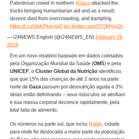
Palestinian crowd in northern
#Gaza
attacked the
trucks bringing humanitarian aid and as a result,
dozens died from overcrowding, and trampling
https://t.co/QpKPkwydr0
pic.twitter.com/VTQbHjvj2h
— i24NEWS English (@i24NEWS_EN)
February 29,
2024
Em um novo relatório baseado em dados coletados
pela Organização Mundial da Saúde (
OMS
) e pela
UNICEF
, o
Cluster Global da Nutrição
identificou
que que 15% das crianças de até 2 anos na parte
norte de
Gaza
passam por desnutrição aguda e 3%
delas estão definhando – seus músculos se atrofiam
e sua massa corporal decresce rapidamente, pela
total falta de alimento.
Os números na parte sul, que inclui
Rafah
, cidade
para onde foi deslocada a maior parte da população