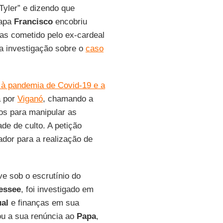
Tyler” e dizendo que
Papa
Francisco
encobriu
as cometido pelo ex-cardeal
ua investigação sobre o
caso
.
 à pandemia de Covid-19 e a
a por
Viganó
, chamando a
dos para manipular as
ade de culto. A petição
dor para a realização de
e sob o escrutínio do
essee
, foi investigado em
al
e finanças em sua
ou a sua renúncia ao
Papa
,