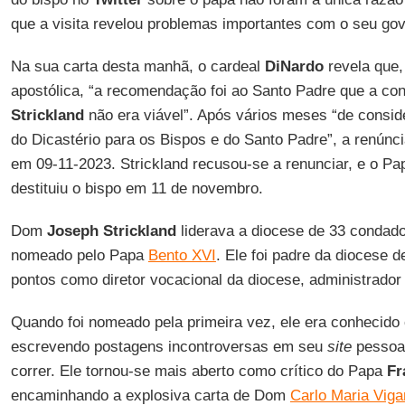
que a visita revelou problemas importantes com o seu go
Na sua carta desta manhã, o cardeal
DiNardo
revela que,
apostólica, “a recomendação foi ao Santo Padre que a co
Strickland
não era viável”. Após vários meses “de consid
do Dicastério para os Bispos e do Santo Padre”, a renúncia
em 09-11-2023. Strickland recusou-se a renunciar, e o P
destituiu o bispo em 11 de novembro.
Dom
Joseph Strickland
liderava a diocese de 33 condado
nomeado pelo Papa
Bento XVI
. Ele foi padre da diocese 
pontos como diretor vocacional da diocese, administrador a
Quando foi nomeado pela primeira vez, ele era conhecido
escrevendo postagens incontroversas em seu
site
pessoal
correr. Ele tornou-se mais aberto como crítico do Papa
Fr
encaminhando a explosiva carta de Dom
Carlo Maria Vig