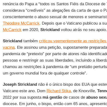
renúncia do Papa a “todos os Santos Fiéis da Diocese de 
considerava “credíveis” as alegações da carta de que o 
conscientemente o abuso sexual de menores e seminarist
Theodore McCarrick
. Depois que o Vaticano publicou a s
McCarrick
em 2020,
Strickland
voltou atrás no seu apoio
Strickland
também
criticou veementemente as restrições
vacina
. Ele assinou uma petição, supostamente preparad
pandemia de “pretexto” por parte de atores não identifica
pessoas e restringir as suas liberdades, incluindo a liberd
chamou as restrições à pandemia de “um prelúdio perturba
um governo mundial fora de qualquer controle”.
Joseph Strickland
não é o único bispo dos EUA que estev
Vaticano este ano. Dom
Richard Stika
, de Knoxville,
Tenn
2022 por sua suposta
má
gestão
de casos de
abuso
sexu
diocese. Em junho, o bispo, então com 65 anos, apresent