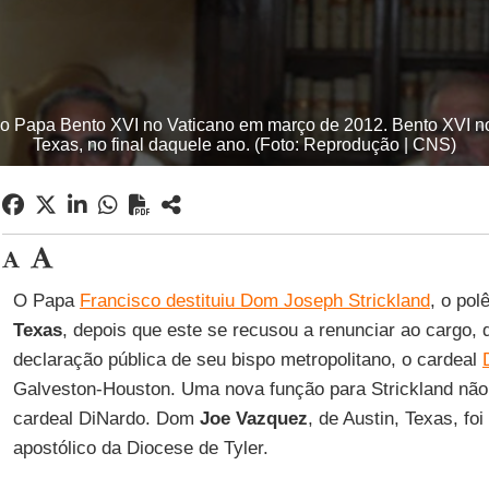
o Papa Bento XVI no Vaticano em março de 2012. Bento XVI no
Texas, no final daquele ano. (Foto: Reprodução | CNS)
O Papa
Francisco destituiu Dom Joseph Strickland
, o pol
Texas
, depois que este se recusou a renunciar ao cargo
declaração pública de seu bispo metropolitano, o cardeal
Galveston-Houston. Uma nova função para Strickland não 
cardeal DiNardo. Dom
Joe Vazquez
, de Austin, Texas, f
apostólico da Diocese de Tyler.