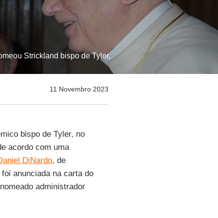
meou Strickland bispo de Tyler,
11 Novembro 2023
êmico bispo de Tyler, no
, de acordo com uma
Daniel DiNardo
, de
foi anunciada na carta do
oi nomeado administrador