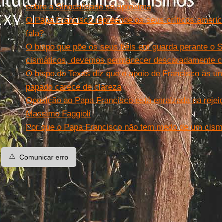
sobre a Sinodalidade se aproxima
O Papa Francisco repreende os seus críticos ameri
fala?
O bispo que põe os seus fiéis em guarda perante o S
cismáticos, devemos permanecer descaradamente ca
O bispo do Texas diz que o apoio de Francisco às uni
papado carece de clareza
Oposição ao Papa Francisco está enraizada na rejeiçã
Massimo Faggioli
Por que o Papa Francisco não tem medo de um cis
⚠️
Comunicar erro