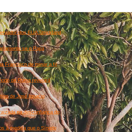
ervador dos EUA Strickland
tariamente se o Papa
a Francisco de minar a fé
ínodo de Roma revelará
rtigo de José Ignacio
raizada na desconfiança do
icos à medida que o Sínodo