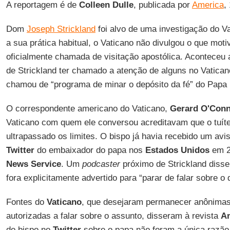
A reportagem é de
Colleen Dulle
, publicada por
America
,
Dom
Joseph Strickland
foi alvo de uma investigação do V
a sua prática habitual, o Vaticano não divulgou o que moti
oficialmente chamada de visitação apostólica. Aconteceu
de Strickland ter chamado a atenção de alguns no Vaticano 
chamou de “programa de minar o depósito da fé” do Papa
O correspondente americano do Vaticano,
Gerard O'Conn
Vaticano com quem ele conversou acreditavam que o tuít
ultrapassado os limites. O bispo já havia recebido um avi
Twitter
do embaixador do papa nos
Estados Unidos
em 2
News Service
. Um
podcaster
próximo de Strickland disse
fora explicitamente advertido para “parar de falar sobre o 
Fontes do
Vaticano
, que desejaram permanecer anônima
autorizadas a falar sobre o assunto, disseram à revista
A
do bispo no
Twitter
sobre o papa não foram a única razã