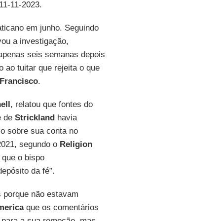
 11-11-2023.
aticano em junho. Seguindo
vou a investigação,
 apenas seis semanas depois
ao tuitar que rejeita o que
Francisco
.
ell
, relatou que fontes do
e de
Strickland
havia
so sobre sua conta no
021, segundo o
Religion
 que o bispo
depósito da fé”.
s porque não estavam
merica
que os comentários
o para a sua remoção, mas