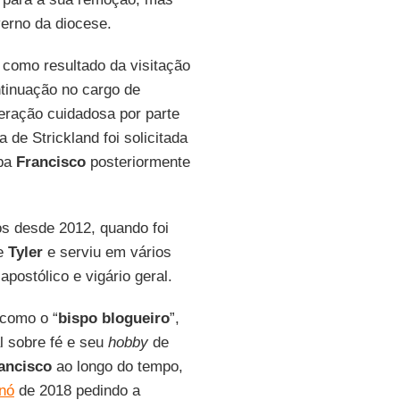
verno da diocese.
 como resultado da visitação
ntinuação no cargo de
eração cuidadosa por parte
 de Strickland foi solicitada
apa
Francisco
posteriormente
s desde 2012, quando foi
de
Tyler
e serviu em vários
postólico e vigário geral.
 como o “
bispo
blogueiro
”,
 sobre fé e seu
hobby
de
ancisco
ao longo do tempo,
anó
de 2018 pedindo a