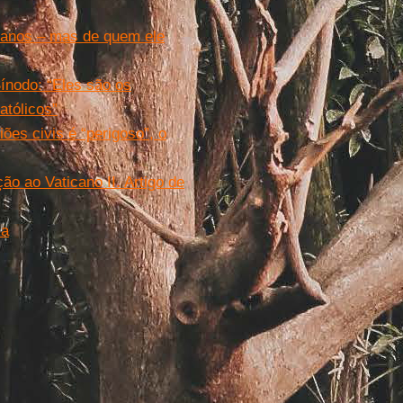
canos – mas de quem ele
ínodo: “Eles são os
tólicos”
ões civis é “perigoso”, o
o ao Vaticano II. Artigo de
ma