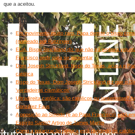
que a aceitou.
Leia mais
Em movimento muito raro, Papa demite o bispo cons
(nomeado por Ratzinger)
EUA. Bispo Strickland diz que não irá embora volun
Francisco pedir para se aposentar
Dom Joseph Strickland, bispo do Texas, acusa o Pap
católica
Bispo do Texas, Dom Joseph Strickland diz que o S
'verdadeiros cismáticos'
Ultradireita católica: são católicos ou jansenistas? A
González Faus
A oposição ao Sínodo (e ao Papa Francisco) está en
Espírito Santo? Artigo de James Martin
Como a polarização política está dividindo os catól