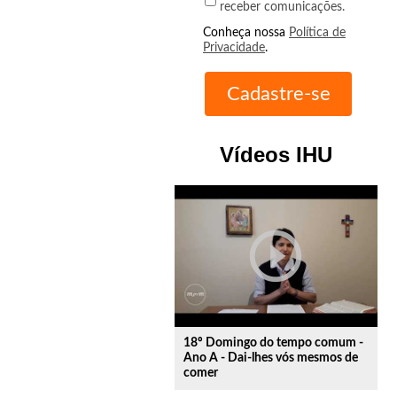
receber comunicações.
Conheça nossa
Política de
Privacidade
.
Vídeos IHU
play_circle_outline
18º Domingo do tempo comum -
Ano A - Dai-lhes vós mesmos de
comer