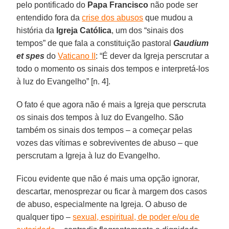
pelo pontificado do
Papa Francisco
não pode ser
entendido fora da
crise dos abusos
que mudou a
história da
Igreja Católica
, um dos “sinais dos
tempos” de que fala a constituição pastoral
Gaudium
et spes
do
Vaticano II
: “É dever da Igreja perscrutar a
todo o momento os sinais dos tempos e interpretá-los
à luz do Evangelho” [n. 4].
O fato é que agora não é mais a Igreja que perscruta
os sinais dos tempos à luz do Evangelho. São
também os sinais dos tempos – a começar pelas
vozes das vítimas e sobreviventes de abuso – que
perscrutam a Igreja à luz do Evangelho.
Ficou evidente que não é mais uma opção ignorar,
descartar, menosprezar ou ficar à margem dos casos
de abuso, especialmente na Igreja. O abuso de
qualquer tipo –
sexual, espiritual, de poder e/ou de