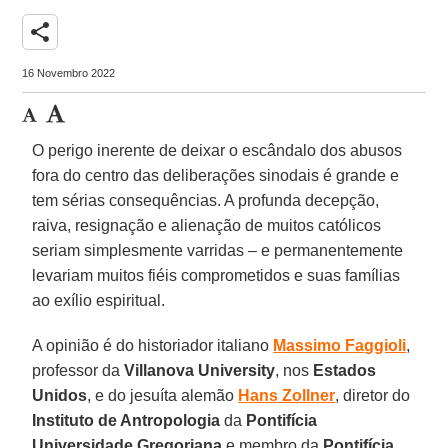
share
16 Novembro 2022
O perigo inerente de deixar o escândalo dos abusos
fora do centro das deliberações sinodais é grande e
tem sérias consequências. A profunda decepção,
raiva, resignação e alienação de muitos católicos
seriam simplesmente varridas – e permanentemente
levariam muitos fiéis comprometidos e suas famílias
ao exílio espiritual.
A opinião é do historiador italiano
Massimo Faggioli
,
professor da
Villanova University
, nos
Estados
Unidos
, e do jesuíta alemão
Hans Zollner
, diretor do
Instituto de Antropologia
da
Pontifícia
Universidade Gregoriana
e membro da
Pontifícia