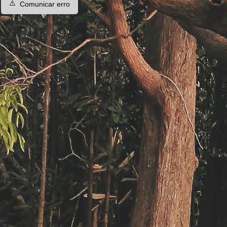
⚠️
Comunicar erro