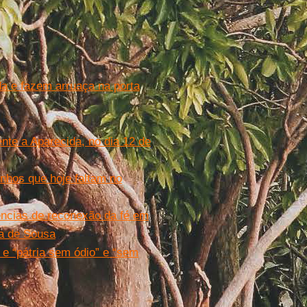
da e fazem arruaça na porta
ente a Aparecida, no dia 12 de
nhos que hoje faltam no
ncias de reconexão da fé em
ia de Sousa
e “pátria sem ódio” e “sem