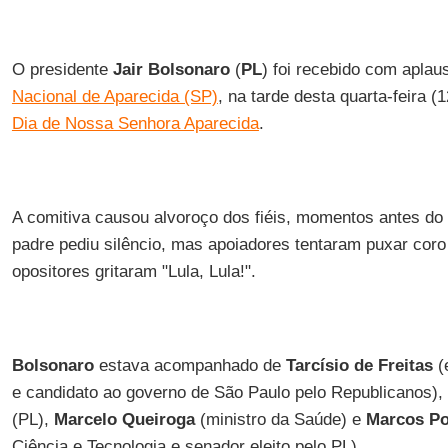
O presidente
Jair Bolsonaro
(
PL
) foi recebido com aplau
Nacional de Aparecida (SP)
, na tarde desta quarta-feira (
Dia de Nossa Senhora Aparecida
.
A comitiva causou alvoroço dos fiéis, momentos antes do 
padre pediu silêncio, mas apoiadores tentaram puxar coro
opositores gritaram "Lula, Lula!".
Bolsonaro
estava acompanhado de
Tarcísio de Freitas
(e
e candidato ao governo de São Paulo pelo Republicanos), 
(PL),
Marcelo Queiroga
(ministro da Saúde) e
Marcos Po
Ciência e Tecnologia e senador eleito pelo PL).