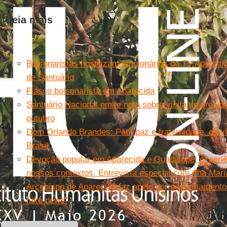
Leia mais
Bolsonaristas hostilizam funcionários da TV Apareci
de Santuário
Fiasco bolsonarista em Aparecida
Santuário Nacional emite nota sobre visita do presid
outubro
Dom Orlando Brandes: Pão, paz e fraternidade, os vi
Brasil
Devoção popular em Aparecida e Guadalupe: experiê
nossos contextos. Entrevista especial com Ana Mar
Arcebispo de Aparecida faz apelo por desarmamento 
fake news”