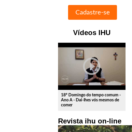
Vídeos IHU
play_circle_outline
18º Domingo do tempo comum -
Ano A - Dai-lhes vós mesmos de
comer
Revista ihu on-line