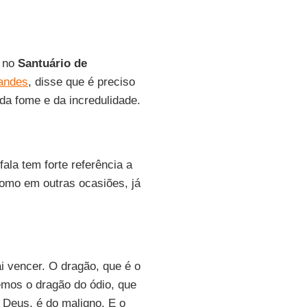
a no
Santuário de
andes
, disse que é preciso
da fome e da incredulidade.
ala tem forte referência a
 como em outras ocasiões, já
i vencer. O dragão, que é o
temos o dragão do ódio, que
e Deus, é do maligno. E o