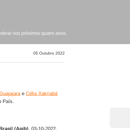
deral nos próximos quatro anos.
05 Outubro 2022
Guajajara
e
Célia Xakriabá
 País.
rasil (Apib)
, 03-10-2022.