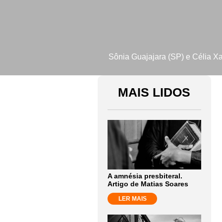
Sônia Guajajara (SP) e Célia X
MAIS LIDOS
A amnésia presbiteral.
Artigo de Matias Soares
LER MAIS