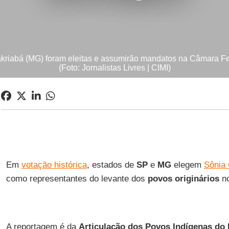
akriabá (MG) foram eleitas e assumirão mandatos na Câmara Fe
(Foto: Jornalistas Livres | CIMI)
Em
votação histórica
, estados de
SP
e
MG
elegem
Sônia 
como representantes do levante dos
povos originários
no
A reportagem é da
Articulação dos Povos Indígenas do B