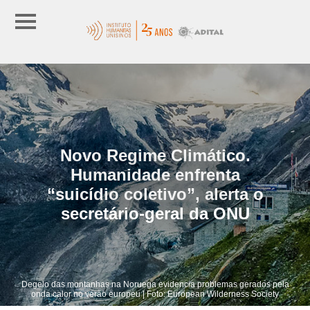
Novo Regime Climático.
Humanidade enfrenta
“suicídio coletivo”, alerta o
secretário-geral da ONU
Degelo das montanhas na Noruega evidencia problemas gerados pela
onda calor no verão europeu | Foto: European Wilderness Society