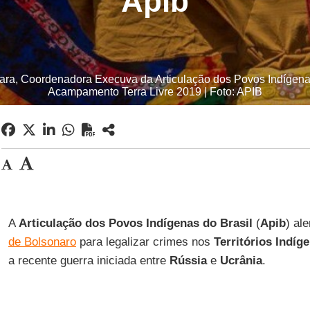
Apib
ra, Coordenadora Execuva da Articulação dos Povos Indígenas 
Acampamento Terra Livre 2019 | Foto: APIB
A
Articulação dos Povos Indígenas do Brasil
(
Apib
) al
de Bolsonaro
para legalizar crimes nos
Territórios Indíg
a recente guerra iniciada entre
Rússia
e
Ucrânia
.