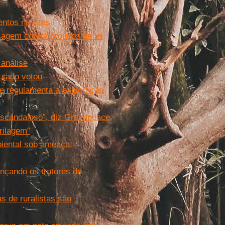
ntos no Brasil
gem contra projetos de lei
análise
utado votou
que regulamenta a exploração
escandaloso”, diz Greenpeace
rilagem”
iental sob ameaça.
nçando os tratores do
s de ruralistas são