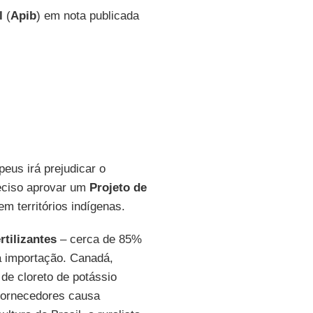
l
(
Apib
) em nota publicada
peus irá prejudicar o
eciso aprovar um
Projeto de
em territórios indígenas.
rtilizantes
– cerca de 85%
a importação. Canadá,
de cloreto de potássio
 fornecedores causa