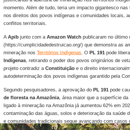
momento. Além de tudo, teria um impacto gigantesco nas
nos direitos dos povos indígenas e comunidades locais, 
conflitos territoriais.
A
Apib
junto com a
Amazon Watch
publicaram no último 
(https://cumplicidadedestruicao.org/) que demonstra as 
mineração nos
Territórios Indígenas
. O
PL 191
pode liber
Indígenas
, retirando o poder dos povos originários de vet
projeto contradiz a
Constituição
e o direito internacional
autodeterminação dos povos indígenas garantido pela C
Segundo pesquisadores, a aprovação do
PL 191
pode caus
de floresta na Amazônia
, área maior que a superfície d
ligado à mineração na Amazônia já aumentou 62% em 2021,
contaminação das águas, solos e deterioração da saúde d
e comunidades tradicionais segue avançando com casos
e no Amazonas em 2021. A mineração também é uma das 