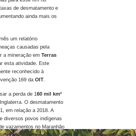
 taxas de desmatamento e
aumentando ainda mais os
mês um relatório
ameaças causadas pela
ar a mineração em
Terras
ar esta atividade. Este
mente reconhecido à
onvenção 169 da
OIT
.
ar a perda de 1
60 mil km²
a Inglaterra. O desmatamento
 em relação a 2018. A
e diversos povos indígenas
 de vazamentos no Maranhão
atividades que mais mata