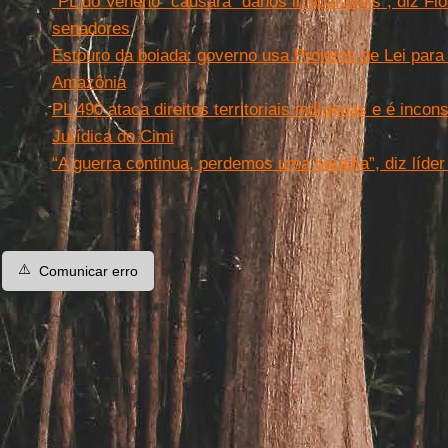
“PL do Veneno” causará “danos irreparáveis”, diz Fi
senadores
Estouro da boiada: governo usa Projetos de Lei para 
Amazônia
PL 490 ataca direitos territoriais indígenas e é incon
Jurídica do Cimi
“A guerra continua, perdemos uma batalha”, diz líde
⚠️
Comunicar erro