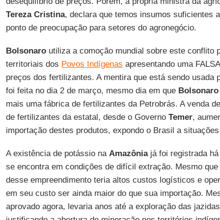
desequilíbrio de preços. Porém, a própria ministra da agricu
Tereza Cristina
, declara que temos insumos suficientes a
ponto de preocupação para setores do agronegócio.
Bolsonaro
utiliza a comoção mundial sobre este conflito pa
territoriais dos
Povos Indígenas
apresentando uma FALSA 
preços dos fertilizantes. A mentira que está sendo usada 
foi feita no dia 2 de março, mesmo dia em que
Bolsonaro
mais uma fábrica de fertilizantes da Petrobrás. A venda d
de fertilizantes da estatal, desde o Governo
Temer
, aume
importação destes produtos, expondo o Brasil a situações 
A existência de potássio na
Amazônia
já foi registrada h
se encontra em condições de difícil extração. Mesmo que 
desse empreendimento teria altos custos logísticos e ope
em seu custo ser ainda maior do que sua importação. M
aprovado agora, levaria anos até a exploração das jazida
justificando a abertura de mineração nos territórios indíg