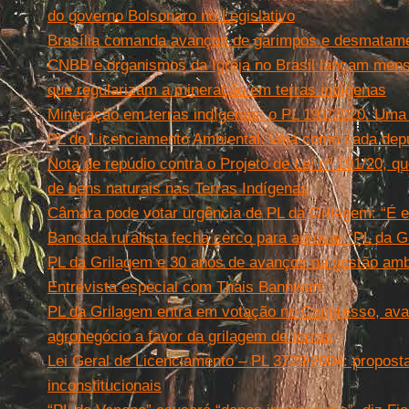
do governo Bolsonaro no Legislativo
Brasília comanda avanços de garimpos e desmatame
CNBB e organismos da Igreja no Brasil lançam mensa
que regularizam a mineração em terras indígenas
Mineração em terras indígenas: o PL 191/2020. Uma 
PL do Licenciamento Ambiental: veja como cada dep
Nota de repúdio contra o Projeto de Lei nº 191/20, 
de bens naturais nas Terras Indígenas
Câmara pode votar urgência de PL da Grilagem: “É 
Bancada ruralista fecha cerco para aprovar “PL da G
PL da Grilagem e 30 anos de avanços na gestão amb
Entrevista especial com Thais Bannwart
PL da Grilagem entra em votação no Congresso, ava
agronegócio a favor da grilagem de terras
Lei Geral de Licenciamento – PL 3729/2004: proposta
inconstitucionais