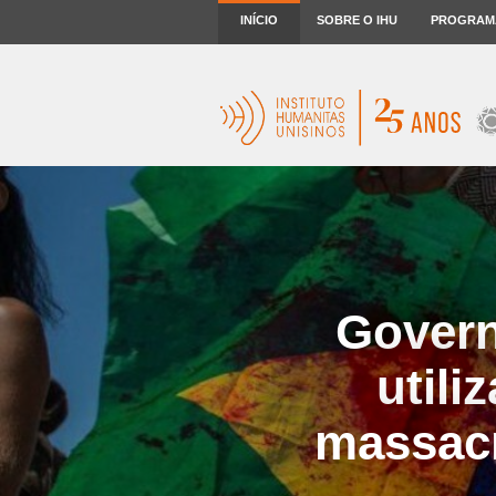
INÍCIO
SOBRE O IHU
PROGRAM
Govern
utili
massacr