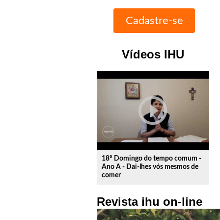
Vídeos IHU
play_circle_outline
18º Domingo do tempo comum -
Ano A - Dai-lhes vós mesmos de
comer
Revista ihu on-line