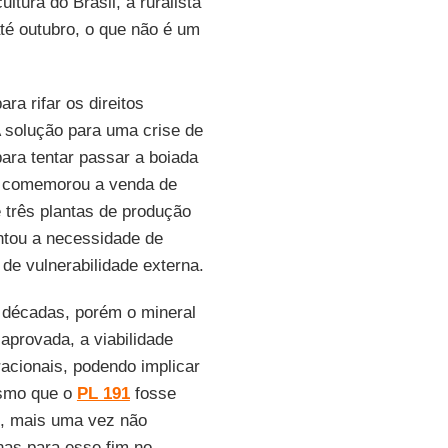
ltura do Brasil, a ruralista
té outubro, o que não é um
ra rifar os direitos
solução para uma crise de
para tentar passar a boiada
comemorou a venda de
e três plantas de produção
ntou a necessidade de
de vulnerabilidade externa.
á décadas, porém o mineral
aprovada, a viabilidade
racionais, podendo implicar
esmo que o
PL 191
fosse
s, mais uma vez não
enas para esse fim no