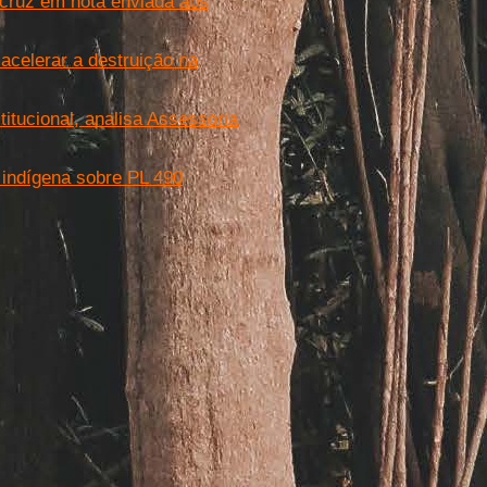
ocruz em nota enviada aos
acelerar a destruição na
stitucional, analisa Assessoria
r indígena sobre PL 490