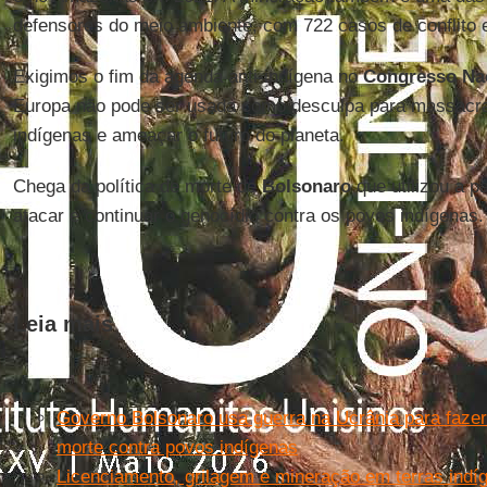
defensores do meio ambiente, com 722 casos de conflito 
Exigimos o fim da agenda anti-indígena no
Congresso Na
Europa não pode ser usada como desculpa para massacrar
indígenas e ameaçar o futuro do planeta.
Chega da política de morte de
Bolsonaro
que utilizou a 
atacar e continuar o genocídio contra os povos indígenas.
Leia mais
Governo Bolsonaro usa guerra na Ucrânia para fazer
morte contra povos indígenas
Licenciamento, grilagem e mineração em terras indí