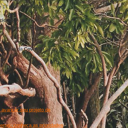
e 17 mortos em 2020.
cional
. A atual crise na
 os direitos dos povos
pandemia da
Covid-19
para
 avançar seu projeto de
genas: conheça as prioridades