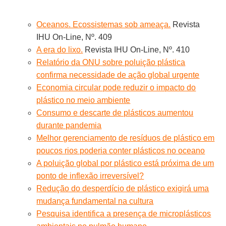
Oceanos. Ecossistemas sob ameaça.
Revista
IHU On-Line, Nº. 409
A era do lixo.
Revista IHU On-Line, Nº. 410
Relatório da ONU sobre poluição plástica
confirma necessidade de ação global urgente
Economia circular pode reduzir o impacto do
plástico no meio ambiente
Consumo e descarte de plásticos aumentou
durante pandemia
Melhor gerenciamento de resíduos de plástico em
poucos rios poderia conter plásticos no oceano
A poluição global por plástico está próxima de um
ponto de inflexão irreversível?
Redução do desperdício de plástico exigirá uma
mudança fundamental na cultura
Pesquisa identifica a presença de microplásticos