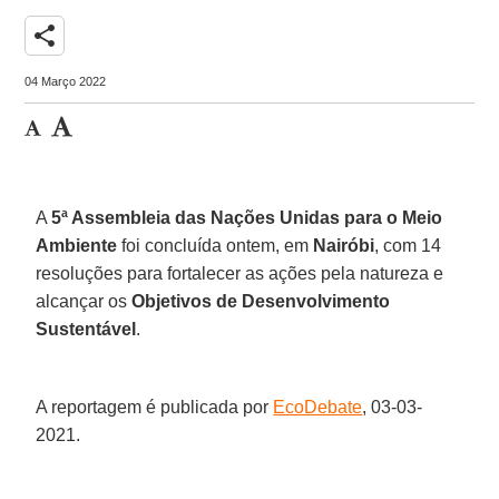
share
04 Março 2022
A
5ª Assembleia das Nações Unidas para o Meio
Ambiente
foi concluída ontem, em
Nairóbi
, com 14
resoluções para fortalecer as ações pela natureza e
alcançar os
Objetivos de Desenvolvimento
Sustentável
.
A reportagem é publicada por
EcoDebate
, 03-03-
2021.