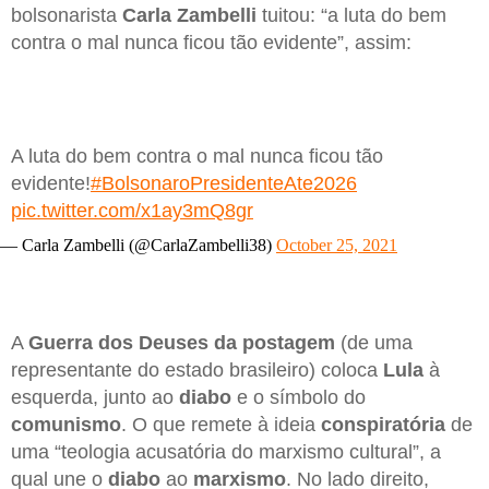
bolsonarista
Carla Zambelli
tuitou: “a luta do bem
contra o mal nunca ficou tão evidente”, assim:
A luta do bem contra o mal nunca ficou tão
evidente!
#BolsonaroPresidenteAte2026
pic.twitter.com/x1ay3mQ8gr
— Carla Zambelli (@CarlaZambelli38)
October 25, 2021
A
Guerra dos Deuses da postagem
(de uma
representante do estado brasileiro) coloca
Lula
à
esquerda, junto ao
diabo
e o símbolo do
comunismo
. O que remete à ideia
conspiratória
de
uma “teologia acusatória do marxismo cultural”, a
qual une o
diabo
ao
marxismo
. No lado direito,