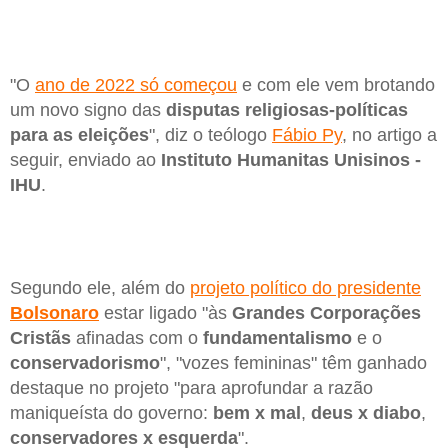
"O
ano de 2022 só começou
e com ele vem brotando
um novo signo das
disputas religiosas-políticas
para as eleições
", diz o teólogo
Fábio Py
, no artigo a
seguir, enviado ao
Instituto Humanitas Unisinos -
IHU
.
Segundo ele, além do
projeto político do presidente
Bolsonaro
estar ligado "às
Grandes Corporações
Cristãs
afinadas com o
fundamentalismo
e o
conservadorismo
", "vozes femininas" têm ganhado
destaque no projeto "para aprofundar a razão
maniqueísta do governo:
bem x mal
,
deus x diabo
,
conservadores x esquerda
".